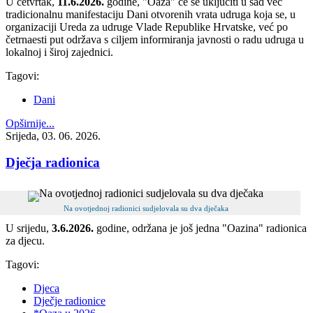
U četvrtak,
11.6.2026.
godine, "Oaza" će se uključiti u sad već
tradicionalnu manifestaciju Dani otvorenih vrata udruga koja se, u
organizaciji Ureda za udruge Vlade Republike Hrvatske, već po
četrnaesti put održava s ciljem informiranja javnosti o radu udruga u
lokalnoj i široj zajednici.
Tagovi:
Dani
Opširnije...
Srijeda, 03. 06. 2026.
Dječja radionica
Na ovotjednoj radionici sudjelovala su dva dječaka
U srijedu,
3.6.2026.
godine, održana je još jedna "Oazina" radionica
za djecu.
Tagovi:
Djeca
Dječje radionice