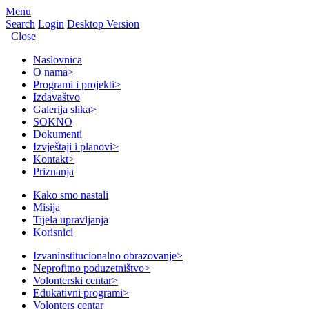
Menu
Search
Login
Desktop Version
Close
Naslovnica
O nama
>
Programi i projekti
>
Izdavaštvo
Galerija slika
>
SOKNO
Dokumenti
Izvještaji i planovi
>
Kontakt
>
Priznanja
Kako smo nastali
Misija
Tijela upravljanja
Korisnici
Izvaninstitucionalno obrazovanje
>
Neprofitno poduzetništvo
>
Volonterski centar
>
Edukativni programi
>
Volonters centar