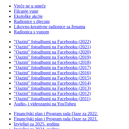
Vreće ne u smeće
Filcanje vune
Ekološke akcije
Radionice s djecom
Likovno-kreativne radionice sa ženama
Radionica s vunom
"Oazini" fotoalbumi na Facebooku (2022)
"Oazini" fotoalbumi na Facebooku (2021)
"Oazini" fotoalbumi na Facebooku (2020)
"Oazini" fotoalbumi na Facebooku (2019)
"Oazini" fotoalbumi na Facebooku (2018)
"Oazini" fotoalbumi na Facebooku (2017)
"Oazini" fotoalbumi na Facebooku (2016)
"Oazini" fotoalbumi na Facebooku (2015)
"Oazini" fotoalbumi na Facebooku (2014)
"Oazini" fotoalbumi na Facebooku (2013)
"Oazini" fotoalbumi na Facebooku (2012)
"Oazini" fotoalbumi na Facebooku (2011)
Audio- i videozapisi na YouTubeu
Financijski plan i Program rada Oaze za 2022.
Financijski plan i Program rada Oaze za 2021.
Izvještaj za 2025. godinu