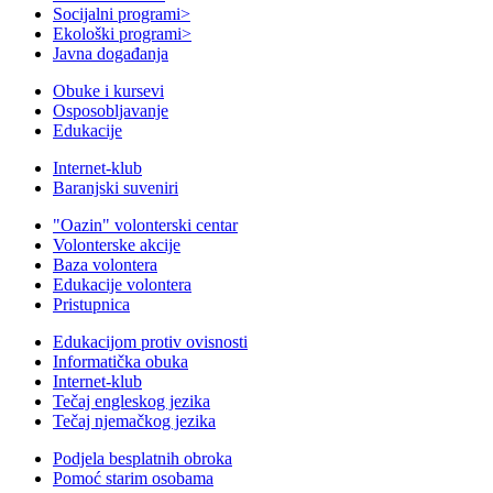
Socijalni programi
>
Ekološki programi
>
Javna događanja
Obuke i kursevi
Osposobljavanje
Edukacije
Internet-klub
Baranjski suveniri
"Oazin" volonterski centar
Volonterske akcije
Baza volontera
Edukacije volontera
Pristupnica
Edukacijom protiv ovisnosti
Informatička obuka
Internet-klub
Tečaj engleskog jezika
Tečaj njemačkog jezika
Podjela besplatnih obroka
Pomoć starim osobama