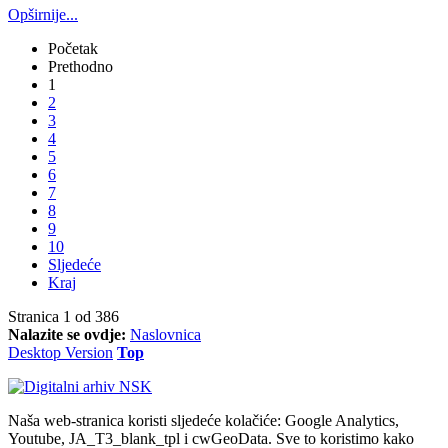
Opširnije...
Početak
Prethodno
1
2
3
4
5
6
7
8
9
10
Sljedeće
Kraj
Stranica 1 od 386
Nalazite se ovdje:
Naslovnica
Desktop Version
Top
Naša web-stranica koristi sljedeće kolačiće: Google Analytics,
Youtube, JA_T3_blank_tpl i cwGeoData. Sve to koristimo kako