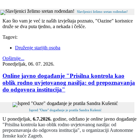
Slavljenici želimo sretan rođendan!
Kao što vam je već iz naših izvještaja poznato, "Oazine" korisnice
druže se dva puta tjedno, a nekada i češće.
Tagovi:
Druženje starijih osoba
Opširnije...
Ponedjeljak, 06. 07. 2026.
Online javno događanje "Prisilna kontrola kao
oblik rodno uvjetovanog nasilja: od prepoznavanja
do odgovora institucija"
Ispred "Oaze" događanje je pratila Sandra Kušenić
U ponedjeljak,
6.7.2026.
godine, održano je
online
javno događanje
"Prisilna kontrola kao oblik rodno uvjetovanog nasilja: od
prepoznavanja do odgovora institucija", u organizaciji
Autonomne
ženske kuće Zagreb.