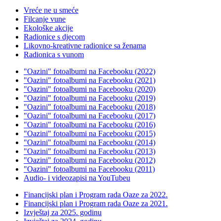
Vreće ne u smeće
Filcanje vune
Ekološke akcije
Radionice s djecom
Likovno-kreativne radionice sa ženama
Radionica s vunom
"Oazini" fotoalbumi na Facebooku (2022)
"Oazini" fotoalbumi na Facebooku (2021)
"Oazini" fotoalbumi na Facebooku (2020)
"Oazini" fotoalbumi na Facebooku (2019)
"Oazini" fotoalbumi na Facebooku (2018)
"Oazini" fotoalbumi na Facebooku (2017)
"Oazini" fotoalbumi na Facebooku (2016)
"Oazini" fotoalbumi na Facebooku (2015)
"Oazini" fotoalbumi na Facebooku (2014)
"Oazini" fotoalbumi na Facebooku (2013)
"Oazini" fotoalbumi na Facebooku (2012)
"Oazini" fotoalbumi na Facebooku (2011)
Audio- i videozapisi na YouTubeu
Financijski plan i Program rada Oaze za 2022.
Financijski plan i Program rada Oaze za 2021.
Izvještaj za 2025. godinu