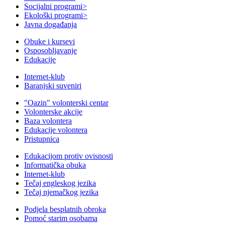
Socijalni programi
>
Ekološki programi
>
Javna događanja
Obuke i kursevi
Osposobljavanje
Edukacije
Internet-klub
Baranjski suveniri
"Oazin" volonterski centar
Volonterske akcije
Baza volontera
Edukacije volontera
Pristupnica
Edukacijom protiv ovisnosti
Informatička obuka
Internet-klub
Tečaj engleskog jezika
Tečaj njemačkog jezika
Podjela besplatnih obroka
Pomoć starim osobama