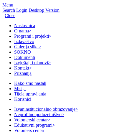
Menu
Search
Login
Desktop Version
Close
Naslovnica
O nama
>
Programi i projekti
>
Izdavaštvo
Galerija slika
>
SOKNO
Dokumenti
Izvještaji i planovi
>
Kontakt
>
Priznanja
Kako smo nastali
Misija
Tijela upravljanja
Korisnici
Izvaninstitucionalno obrazovanje
>
Neprofitno poduzetništvo
>
Volonterski centar
>
Edukativni programi
>
Volonters centar