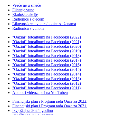
Vreće ne u smeće
Filcanje vune
Ekološke akcije
Radionice s djecom
Likovno-kreativne radionice sa ženama
Radionica s vunom
"Oazini" fotoalbumi na Facebooku (2022)
"Oazini" fotoalbumi na Facebooku (2021)
"Oazini" fotoalbumi na Facebooku (2020)
"Oazini" fotoalbumi na Facebooku (2019)
"Oazini" fotoalbumi na Facebooku (2018)
"Oazini" fotoalbumi na Facebooku (2017)
"Oazini" fotoalbumi na Facebooku (2016)
"Oazini" fotoalbumi na Facebooku (2015)
"Oazini" fotoalbumi na Facebooku (2014)
"Oazini" fotoalbumi na Facebooku (2013)
"Oazini" fotoalbumi na Facebooku (2012)
"Oazini" fotoalbumi na Facebooku (2011)
Audio- i videozapisi na YouTubeu
Financijski plan i Program rada Oaze za 2022.
Financijski plan i Program rada Oaze za 2021.
Izvještaj za 2025. godinu