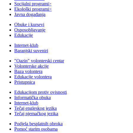
Socijalni programi
>
Ekološki programi
>
Javna događanja
Obuke i kursevi
Osposobljavanje
Edukacije
Internet-klub
Baranjski suveniri
"Oazin" volonterski centar
Volonterske akcije
Baza volontera
Edukacije volontera
Pristupnica
Edukacijom protiv ovisnosti
Informatička obuka
Internet-klub
Tečaj engleskog jezika
Tečaj njemačkog jezika
Podjela besplatnih obroka
Pomoć starim osobama