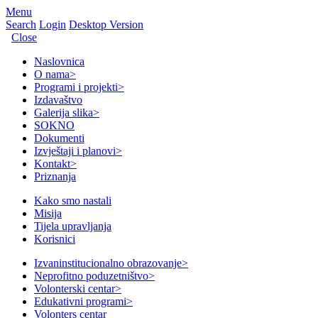
Menu
Search
Login
Desktop Version
Close
Naslovnica
O nama
>
Programi i projekti
>
Izdavaštvo
Galerija slika
>
SOKNO
Dokumenti
Izvještaji i planovi
>
Kontakt
>
Priznanja
Kako smo nastali
Misija
Tijela upravljanja
Korisnici
Izvaninstitucionalno obrazovanje
>
Neprofitno poduzetništvo
>
Volonterski centar
>
Edukativni programi
>
Volonters centar