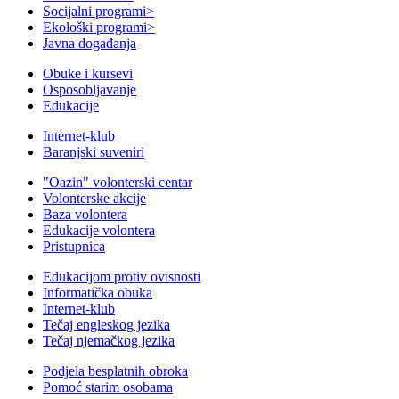
Socijalni programi
>
Ekološki programi
>
Javna događanja
Obuke i kursevi
Osposobljavanje
Edukacije
Internet-klub
Baranjski suveniri
"Oazin" volonterski centar
Volonterske akcije
Baza volontera
Edukacije volontera
Pristupnica
Edukacijom protiv ovisnosti
Informatička obuka
Internet-klub
Tečaj engleskog jezika
Tečaj njemačkog jezika
Podjela besplatnih obroka
Pomoć starim osobama