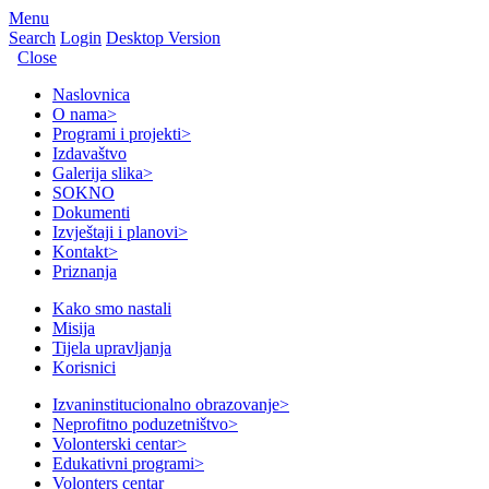
Menu
Search
Login
Desktop Version
Close
Naslovnica
O nama
>
Programi i projekti
>
Izdavaštvo
Galerija slika
>
SOKNO
Dokumenti
Izvještaji i planovi
>
Kontakt
>
Priznanja
Kako smo nastali
Misija
Tijela upravljanja
Korisnici
Izvaninstitucionalno obrazovanje
>
Neprofitno poduzetništvo
>
Volonterski centar
>
Edukativni programi
>
Volonters centar