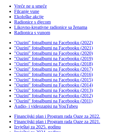
Vreće ne u smeće
Filcanje vune
Ekološke akcije
Radionice s djecom
Likovno-kreativne radionice sa ženama
Radionica s vunom
"Oazini" fotoalbumi na Facebooku (2022)
"Oazini" fotoalbumi na Facebooku (2021)
"Oazini" fotoalbumi na Facebooku (2020)
"Oazini" fotoalbumi na Facebooku (2019)
"Oazini" fotoalbumi na Facebooku (2018)
"Oazini" fotoalbumi na Facebooku (2017)
"Oazini" fotoalbumi na Facebooku (2016)
"Oazini" fotoalbumi na Facebooku (2015)
"Oazini" fotoalbumi na Facebooku (2014)
"Oazini" fotoalbumi na Facebooku (2013)
"Oazini" fotoalbumi na Facebooku (2012)
"Oazini" fotoalbumi na Facebooku (2011)
Audio- i videozapisi na YouTubeu
Financijski plan i Program rada Oaze za 2022.
Financijski plan i Program rada Oaze za 2021.
Izvještaj za 2025. godinu