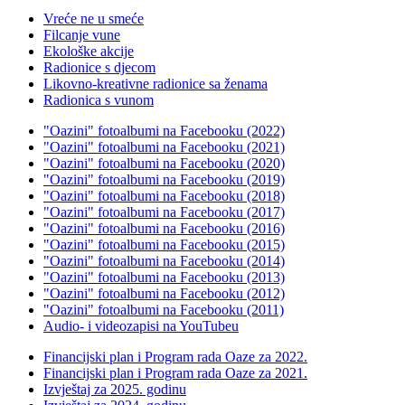
Vreće ne u smeće
Filcanje vune
Ekološke akcije
Radionice s djecom
Likovno-kreativne radionice sa ženama
Radionica s vunom
"Oazini" fotoalbumi na Facebooku (2022)
"Oazini" fotoalbumi na Facebooku (2021)
"Oazini" fotoalbumi na Facebooku (2020)
"Oazini" fotoalbumi na Facebooku (2019)
"Oazini" fotoalbumi na Facebooku (2018)
"Oazini" fotoalbumi na Facebooku (2017)
"Oazini" fotoalbumi na Facebooku (2016)
"Oazini" fotoalbumi na Facebooku (2015)
"Oazini" fotoalbumi na Facebooku (2014)
"Oazini" fotoalbumi na Facebooku (2013)
"Oazini" fotoalbumi na Facebooku (2012)
"Oazini" fotoalbumi na Facebooku (2011)
Audio- i videozapisi na YouTubeu
Financijski plan i Program rada Oaze za 2022.
Financijski plan i Program rada Oaze za 2021.
Izvještaj za 2025. godinu