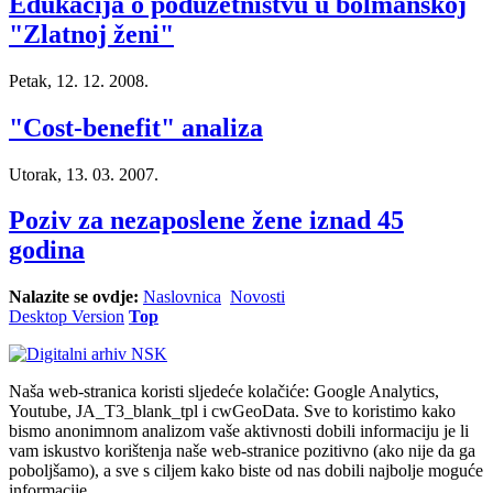
Edukacija o poduzetništvu u bolmanskoj
"Zlatnoj ženi"
Petak, 12. 12. 2008.
"Cost-benefit" analiza
Utorak, 13. 03. 2007.
Poziv za nezaposlene žene iznad 45
godina
Nalazite se ovdje:
Naslovnica
Novosti
Desktop Version
Top
Naša web-stranica koristi sljedeće kolačiće: Google Analytics,
Youtube, JA_T3_blank_tpl i cwGeoData. Sve to koristimo kako
bismo anonimnom analizom vaše aktivnosti dobili informaciju je li
vam iskustvo korištenja naše web-stranice pozitivno (ako nije da ga
poboljšamo), a sve s ciljem kako biste od nas dobili najbolje moguće
informacije.