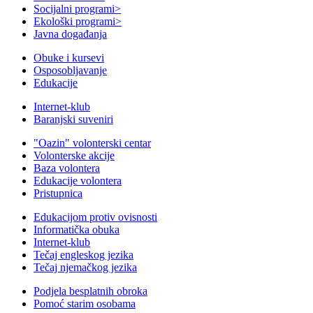
Socijalni programi
>
Ekološki programi
>
Javna događanja
Obuke i kursevi
Osposobljavanje
Edukacije
Internet-klub
Baranjski suveniri
"Oazin" volonterski centar
Volonterske akcije
Baza volontera
Edukacije volontera
Pristupnica
Edukacijom protiv ovisnosti
Informatička obuka
Internet-klub
Tečaj engleskog jezika
Tečaj njemačkog jezika
Podjela besplatnih obroka
Pomoć starim osobama