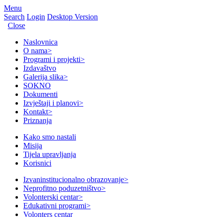
Menu
Search
Login
Desktop Version
Close
Naslovnica
O nama
>
Programi i projekti
>
Izdavaštvo
Galerija slika
>
SOKNO
Dokumenti
Izvještaji i planovi
>
Kontakt
>
Priznanja
Kako smo nastali
Misija
Tijela upravljanja
Korisnici
Izvaninstitucionalno obrazovanje
>
Neprofitno poduzetništvo
>
Volonterski centar
>
Edukativni programi
>
Volonters centar