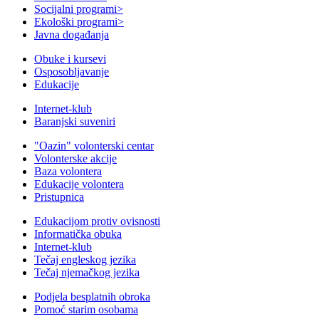
Socijalni programi
>
Ekološki programi
>
Javna događanja
Obuke i kursevi
Osposobljavanje
Edukacije
Internet-klub
Baranjski suveniri
"Oazin" volonterski centar
Volonterske akcije
Baza volontera
Edukacije volontera
Pristupnica
Edukacijom protiv ovisnosti
Informatička obuka
Internet-klub
Tečaj engleskog jezika
Tečaj njemačkog jezika
Podjela besplatnih obroka
Pomoć starim osobama