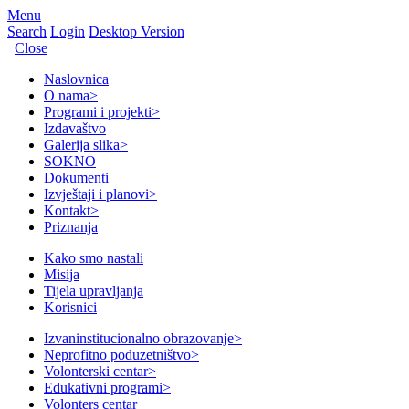
Menu
Search
Login
Desktop Version
Close
Naslovnica
O nama
>
Programi i projekti
>
Izdavaštvo
Galerija slika
>
SOKNO
Dokumenti
Izvještaji i planovi
>
Kontakt
>
Priznanja
Kako smo nastali
Misija
Tijela upravljanja
Korisnici
Izvaninstitucionalno obrazovanje
>
Neprofitno poduzetništvo
>
Volonterski centar
>
Edukativni programi
>
Volonters centar