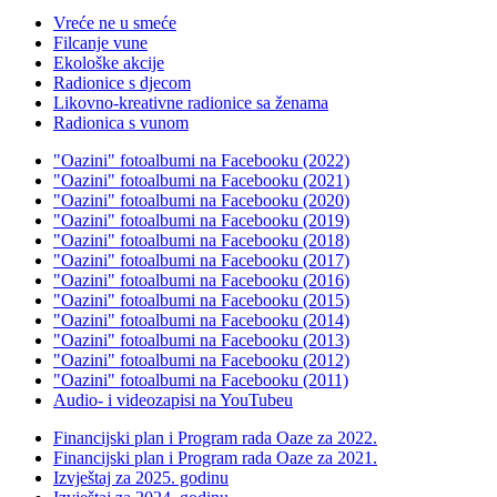
Vreće ne u smeće
Filcanje vune
Ekološke akcije
Radionice s djecom
Likovno-kreativne radionice sa ženama
Radionica s vunom
"Oazini" fotoalbumi na Facebooku (2022)
"Oazini" fotoalbumi na Facebooku (2021)
"Oazini" fotoalbumi na Facebooku (2020)
"Oazini" fotoalbumi na Facebooku (2019)
"Oazini" fotoalbumi na Facebooku (2018)
"Oazini" fotoalbumi na Facebooku (2017)
"Oazini" fotoalbumi na Facebooku (2016)
"Oazini" fotoalbumi na Facebooku (2015)
"Oazini" fotoalbumi na Facebooku (2014)
"Oazini" fotoalbumi na Facebooku (2013)
"Oazini" fotoalbumi na Facebooku (2012)
"Oazini" fotoalbumi na Facebooku (2011)
Audio- i videozapisi na YouTubeu
Financijski plan i Program rada Oaze za 2022.
Financijski plan i Program rada Oaze za 2021.
Izvještaj za 2025. godinu