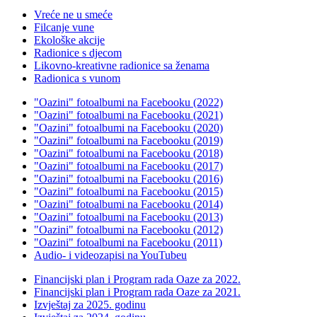
Vreće ne u smeće
Filcanje vune
Ekološke akcije
Radionice s djecom
Likovno-kreativne radionice sa ženama
Radionica s vunom
"Oazini" fotoalbumi na Facebooku (2022)
"Oazini" fotoalbumi na Facebooku (2021)
"Oazini" fotoalbumi na Facebooku (2020)
"Oazini" fotoalbumi na Facebooku (2019)
"Oazini" fotoalbumi na Facebooku (2018)
"Oazini" fotoalbumi na Facebooku (2017)
"Oazini" fotoalbumi na Facebooku (2016)
"Oazini" fotoalbumi na Facebooku (2015)
"Oazini" fotoalbumi na Facebooku (2014)
"Oazini" fotoalbumi na Facebooku (2013)
"Oazini" fotoalbumi na Facebooku (2012)
"Oazini" fotoalbumi na Facebooku (2011)
Audio- i videozapisi na YouTubeu
Financijski plan i Program rada Oaze za 2022.
Financijski plan i Program rada Oaze za 2021.
Izvještaj za 2025. godinu