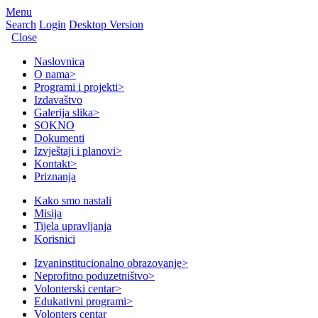
Menu
Search
Login
Desktop Version
Close
Naslovnica
O nama
>
Programi i projekti
>
Izdavaštvo
Galerija slika
>
SOKNO
Dokumenti
Izvještaji i planovi
>
Kontakt
>
Priznanja
Kako smo nastali
Misija
Tijela upravljanja
Korisnici
Izvaninstitucionalno obrazovanje
>
Neprofitno poduzetništvo
>
Volonterski centar
>
Edukativni programi
>
Volonters centar