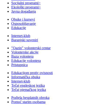
Socijalni programi
>
Ekološki programi
>
Javna događanja
Obuke i kursevi
Osposobljavanje
Edukacije
Internet-klub
Baranjski suveniri
"Oazin" volonterski centar
Volonterske akcije
Baza volontera
Edukacije volontera
Pristupnica
Edukacijom protiv ovisnosti
Informatička obuka
Internet-klub
Tečaj engleskog jezika
Tečaj njemačkog jezika
Podjela besplatnih obroka
Pomoć starim osobama