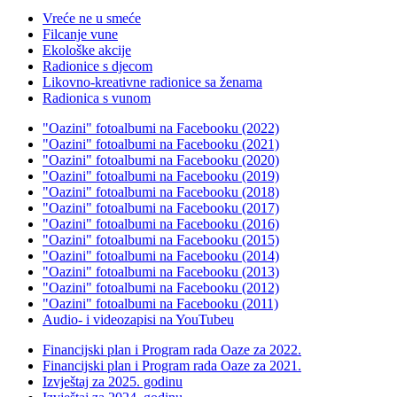
Vreće ne u smeće
Filcanje vune
Ekološke akcije
Radionice s djecom
Likovno-kreativne radionice sa ženama
Radionica s vunom
"Oazini" fotoalbumi na Facebooku (2022)
"Oazini" fotoalbumi na Facebooku (2021)
"Oazini" fotoalbumi na Facebooku (2020)
"Oazini" fotoalbumi na Facebooku (2019)
"Oazini" fotoalbumi na Facebooku (2018)
"Oazini" fotoalbumi na Facebooku (2017)
"Oazini" fotoalbumi na Facebooku (2016)
"Oazini" fotoalbumi na Facebooku (2015)
"Oazini" fotoalbumi na Facebooku (2014)
"Oazini" fotoalbumi na Facebooku (2013)
"Oazini" fotoalbumi na Facebooku (2012)
"Oazini" fotoalbumi na Facebooku (2011)
Audio- i videozapisi na YouTubeu
Financijski plan i Program rada Oaze za 2022.
Financijski plan i Program rada Oaze za 2021.
Izvještaj za 2025. godinu