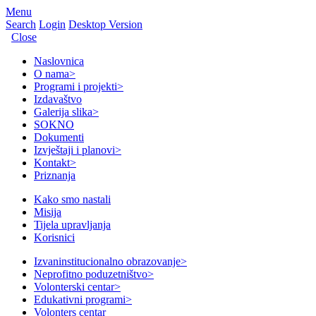
Menu
Search
Login
Desktop Version
Close
Naslovnica
O nama
>
Programi i projekti
>
Izdavaštvo
Galerija slika
>
SOKNO
Dokumenti
Izvještaji i planovi
>
Kontakt
>
Priznanja
Kako smo nastali
Misija
Tijela upravljanja
Korisnici
Izvaninstitucionalno obrazovanje
>
Neprofitno poduzetništvo
>
Volonterski centar
>
Edukativni programi
>
Volonters centar