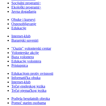
Socijalni programi
>
Ekološki programi
>
Javna događanja
Obuke i kursevi
Osposobljavanje
Edukacije
Internet-klub
Baranjski suveniri
"Oazin" volonterski centar
Volonterske akcije
Baza volontera
Edukacije volontera
Pristupnica
Edukacijom protiv ovisnosti
Informatička obuka
Internet-klub
Tečaj engleskog jezika
Tečaj njemačkog jezika
Podjela besplatnih obroka
Pomoć starim osobama