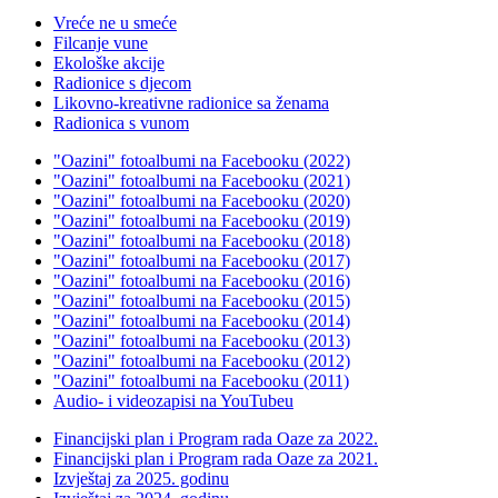
Vreće ne u smeće
Filcanje vune
Ekološke akcije
Radionice s djecom
Likovno-kreativne radionice sa ženama
Radionica s vunom
"Oazini" fotoalbumi na Facebooku (2022)
"Oazini" fotoalbumi na Facebooku (2021)
"Oazini" fotoalbumi na Facebooku (2020)
"Oazini" fotoalbumi na Facebooku (2019)
"Oazini" fotoalbumi na Facebooku (2018)
"Oazini" fotoalbumi na Facebooku (2017)
"Oazini" fotoalbumi na Facebooku (2016)
"Oazini" fotoalbumi na Facebooku (2015)
"Oazini" fotoalbumi na Facebooku (2014)
"Oazini" fotoalbumi na Facebooku (2013)
"Oazini" fotoalbumi na Facebooku (2012)
"Oazini" fotoalbumi na Facebooku (2011)
Audio- i videozapisi na YouTubeu
Financijski plan i Program rada Oaze za 2022.
Financijski plan i Program rada Oaze za 2021.
Izvještaj za 2025. godinu