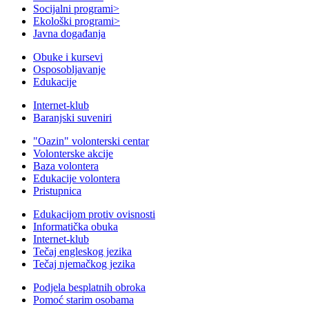
Socijalni programi
>
Ekološki programi
>
Javna događanja
Obuke i kursevi
Osposobljavanje
Edukacije
Internet-klub
Baranjski suveniri
"Oazin" volonterski centar
Volonterske akcije
Baza volontera
Edukacije volontera
Pristupnica
Edukacijom protiv ovisnosti
Informatička obuka
Internet-klub
Tečaj engleskog jezika
Tečaj njemačkog jezika
Podjela besplatnih obroka
Pomoć starim osobama