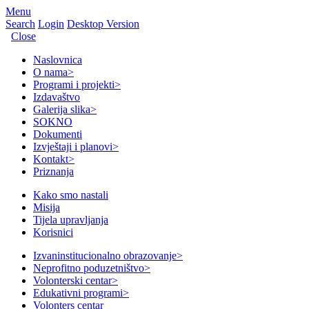
Menu
Search
Login
Desktop Version
Close
Naslovnica
O nama
>
Programi i projekti
>
Izdavaštvo
Galerija slika
>
SOKNO
Dokumenti
Izvještaji i planovi
>
Kontakt
>
Priznanja
Kako smo nastali
Misija
Tijela upravljanja
Korisnici
Izvaninstitucionalno obrazovanje
>
Neprofitno poduzetništvo
>
Volonterski centar
>
Edukativni programi
>
Volonters centar