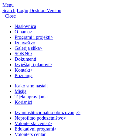
Menu
Search
Login
Desktop Version
Close
Naslovnica
O nama
>
Programi i projekti
>
Izdavaštvo
Galerija slika
>
SOKNO
Dokumenti
Izvještaji i planovi
>
Kontakt
>
Priznanja
Kako smo nastali
Misija
Tijela upravljanja
Korisnici
Izvaninstitucionalno obrazovanje
>
Neprofitno poduzetništvo
>
Volonterski centar
>
Edukativni programi
>
Volonters centar