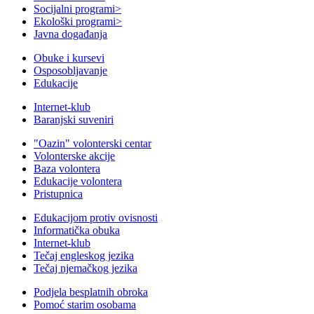
Socijalni programi
>
Ekološki programi
>
Javna događanja
Obuke i kursevi
Osposobljavanje
Edukacije
Internet-klub
Baranjski suveniri
"Oazin" volonterski centar
Volonterske akcije
Baza volontera
Edukacije volontera
Pristupnica
Edukacijom protiv ovisnosti
Informatička obuka
Internet-klub
Tečaj engleskog jezika
Tečaj njemačkog jezika
Podjela besplatnih obroka
Pomoć starim osobama