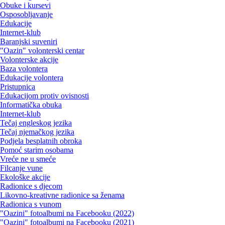
Obuke i kursevi
Osposobljavanje
Edukacije
Internet-klub
Baranjski suveniri
"Oazin" volonterski centar
Volonterske akcije
Baza volontera
Edukacije volontera
Pristupnica
Edukacijom protiv ovisnosti
Informatička obuka
Internet-klub
Tečaj engleskog jezika
Tečaj njemačkog jezika
Podjela besplatnih obroka
Pomoć starim osobama
Vreće ne u smeće
Filcanje vune
Ekološke akcije
Radionice s djecom
Likovno-kreativne radionice sa ženama
Radionica s vunom
"Oazini" fotoalbumi na Facebooku (2022)
"Oazini" fotoalbumi na Facebooku (2021)