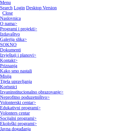
Menu
Search
Login
Desktop Version
Close
Naslovnica
O nama
>
Programi i projekti
>
Izdavaštvo
Galerija slika
>
SOKNO
Dokumenti
Izvještaji i planovi
>
Kontakt
>
Priznanja
Kako smo nastali
Misija
Tijela upravljanja
Korisnici
Izvaninstitucionalno obrazovanje
>
Neprofitno poduzetništvo
>
Volonterski centar
>
Edukativni programi
>
Volonters centar
Socijalni programi
>
Ekološki programi
>
Javna događanja