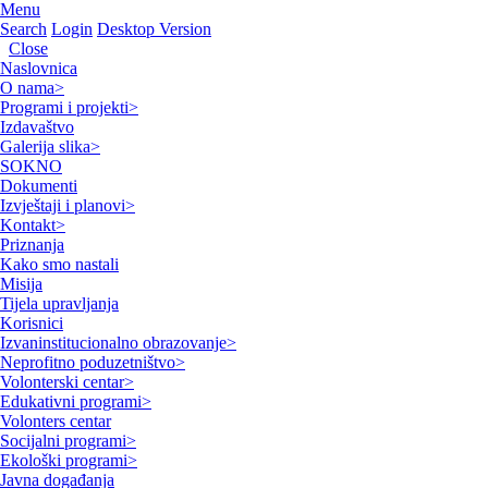
Menu
Search
Login
Desktop Version
Close
Naslovnica
O nama
>
Programi i projekti
>
Izdavaštvo
Galerija slika
>
SOKNO
Dokumenti
Izvještaji i planovi
>
Kontakt
>
Priznanja
Kako smo nastali
Misija
Tijela upravljanja
Korisnici
Izvaninstitucionalno obrazovanje
>
Neprofitno poduzetništvo
>
Volonterski centar
>
Edukativni programi
>
Volonters centar
Socijalni programi
>
Ekološki programi
>
Javna događanja