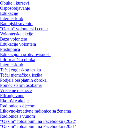
Obuke i kursevi
Osposobljavanje
Edukacije
Internet-klub
Baranjski suveniri
"Oazin" volonterski centar
Volonterske akcije
Baza volontera
Edukacije volontera
Pristupnica
Edukacijom protiv ovisnosti
Informatička obuka
Internet-klub
Tečaj engleskog jezika
Tečaj njemačkog jezika
Podjela besplatnih obroka
Pomoć starim osobama
Vreće ne u smeće
Filcanje vune
Ekološke akcije
Radionice s djecom
Likovno-kreativne radionice sa ženama
Radionica s vunom
"Oazini" fotoalbumi na Facebooku (2022)
"Oazini" fotoalbumi na Facebooku (2021)