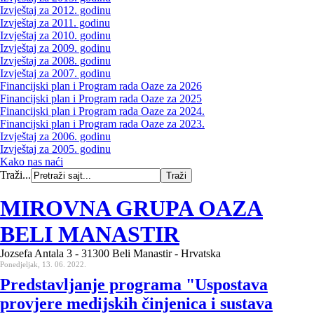
Izvještaj za 2012. godinu
Izvještaj za 2011. godinu
Izvještaj za 2010. godinu
Izvještaj za 2009. godinu
Izvještaj za 2008. godinu
Izvještaj za 2007. godinu
Financijski plan i Program rada Oaze za 2026
Financijski plan i Program rada Oaze za 2025
Financijski plan i Program rada Oaze za 2024.
Financijski plan i Program rada Oaze za 2023.
Izvještaj za 2006. godinu
Izvještaj za 2005. godinu
Kako nas naći
Traži...
MIROVNA GRUPA OAZA
BELI MANASTIR
Jozsefa Antala 3 - 31300 Beli Manastir - Hrvatska
Ponedjeljak, 13. 06. 2022.
Predstavljanje programa "Uspostava
provjere medijskih činjenica i sustava