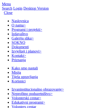
Menu
Search
Login
Desktop Version
Close
Naslovnica
O nama
>
Programi i projekti
>
Izdavaštvo
Galerija slika
>
SOKNO
Dokumenti
Izvještaji i planovi
>
Kontakt
>
Priznanja
Kako smo nastali
Misija
Tijela upravljanja
Korisnici
Izvaninstitucionalno obrazovanje
>
Neprofitno poduzetništvo
>
Volonterski centar
>
Edukativni programi
>
Volonters centar