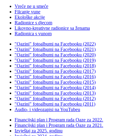
Vreće ne u smeće
Filcanje vune
Ekološke akcije
Radionice s djecom
Likovno-kreativne radionice sa ženama
Radionica s vunom
"Oazini" fotoalbumi na Facebooku (2022)
"Oazini" fotoalbumi na Facebooku (2021)
"Oazini" fotoalbumi na Facebooku (2020)
"Oazini" fotoalbumi na Facebooku (2019)
"Oazini" fotoalbumi na Facebooku (2018)
"Oazini" fotoalbumi na Facebooku (2017)
"Oazini" fotoalbumi na Facebooku (2016)
"Oazini" fotoalbumi na Facebooku (2015)
"Oazini" fotoalbumi na Facebooku (2014)
"Oazini" fotoalbumi na Facebooku (2013)
"Oazini" fotoalbumi na Facebooku (2012)
"Oazini" fotoalbumi na Facebooku (2011)
Audio- i videozapisi na YouTubeu
Financijski plan i Program rada Oaze za 2022.
Financijski plan i Program rada Oaze za 2021.
Izvještaj za 2025. godinu