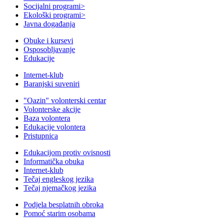
Socijalni programi
>
Ekološki programi
>
Javna događanja
Obuke i kursevi
Osposobljavanje
Edukacije
Internet-klub
Baranjski suveniri
"Oazin" volonterski centar
Volonterske akcije
Baza volontera
Edukacije volontera
Pristupnica
Edukacijom protiv ovisnosti
Informatička obuka
Internet-klub
Tečaj engleskog jezika
Tečaj njemačkog jezika
Podjela besplatnih obroka
Pomoć starim osobama