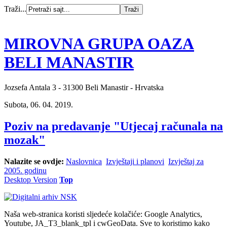
Traži...
MIROVNA GRUPA OAZA
BELI MANASTIR
Jozsefa Antala 3 - 31300 Beli Manastir - Hrvatska
Subota, 06. 04. 2019.
Poziv na predavanje "Utjecaj računala na
mozak"
Nalazite se ovdje:
Naslovnica
Izvještaji i planovi
Izvještaj za
2005. godinu
Desktop Version
Top
Naša web-stranica koristi sljedeće kolačiće: Google Analytics,
Youtube, JA_T3_blank_tpl i cwGeoData. Sve to koristimo kako