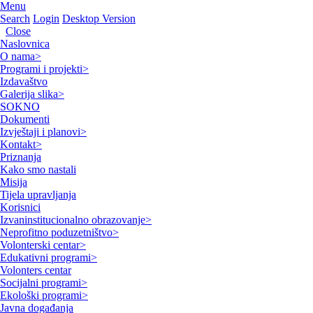
Menu
Search
Login
Desktop Version
Close
Naslovnica
O nama
>
Programi i projekti
>
Izdavaštvo
Galerija slika
>
SOKNO
Dokumenti
Izvještaji i planovi
>
Kontakt
>
Priznanja
Kako smo nastali
Misija
Tijela upravljanja
Korisnici
Izvaninstitucionalno obrazovanje
>
Neprofitno poduzetništvo
>
Volonterski centar
>
Edukativni programi
>
Volonters centar
Socijalni programi
>
Ekološki programi
>
Javna događanja