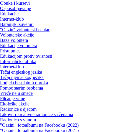
Obuke i kursevi
Osposobljavanje
Edukacije
Internet-klub
Baranjski suveniri
"Oazin" volonterski centar
Volonterske akcije
Baza volontera
Edukacije volontera
Pristupnica
Edukacijom protiv ovisnosti
Informatička obuka
Internet-klub
Tečaj engleskog jezika
Tečaj njemačkog jezika
Podjela besplatnih obroka
Pomoć starim osobama
Vreće ne u smeće
Filcanje vune
Ekološke akcije
Radionice s djecom
Likovno-kreativne radionice sa ženama
Radionica s vunom
"Oazini" fotoalbumi na Facebooku (2022)
"Oazini" fotoalbumi na Facebooku (2021)