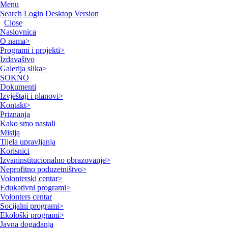
Menu
Search
Login
Desktop Version
Close
Naslovnica
O nama
>
Programi i projekti
>
Izdavaštvo
Galerija slika
>
SOKNO
Dokumenti
Izvještaji i planovi
>
Kontakt
>
Priznanja
Kako smo nastali
Misija
Tijela upravljanja
Korisnici
Izvaninstitucionalno obrazovanje
>
Neprofitno poduzetništvo
>
Volonterski centar
>
Edukativni programi
>
Volonters centar
Socijalni programi
>
Ekološki programi
>
Javna događanja