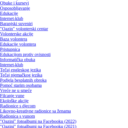
Obuke i kursevi
Osposobljavanje
Edukacije
Internet-klub
Baranjski suveniri
"Oazin" volonterski centar
Volonterske akcije
Baza volontera
Edukacije volontera
Pristupnica
Edukacijom protiv ovisnosti
Informatička obuka
Internet-klub
Tečaj engleskog jezika
Tečaj njemačkog jezika
Podjela besplatnih obroka
Pomoć starim osobama
Vreće ne u smeće
Filcanje vune
Ekološke akcije
Radionice s djecom
Likovno-kreativne radionice sa ženama
Radionica s vunom
"Oazini" fotoalbumi na Facebooku (2022)
"Oazini" fotoalbumi na Facebooku (2021)