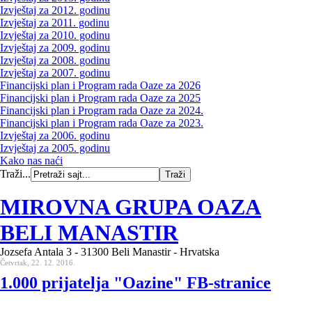
Izvještaj za 2012. godinu
Izvještaj za 2011. godinu
Izvještaj za 2010. godinu
Izvještaj za 2009. godinu
Izvještaj za 2008. godinu
Izvještaj za 2007. godinu
Financijski plan i Program rada Oaze za 2026
Financijski plan i Program rada Oaze za 2025
Financijski plan i Program rada Oaze za 2024.
Financijski plan i Program rada Oaze za 2023.
Izvještaj za 2006. godinu
Izvještaj za 2005. godinu
Kako nas naći
Traži...
MIROVNA GRUPA OAZA
BELI MANASTIR
Jozsefa Antala 3 - 31300 Beli Manastir - Hrvatska
Četvrtak, 22. 12. 2016.
1.000 prijatelja "Oazine" FB-stranice