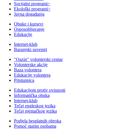
Socijalni programi
>
Ekološki programi
>
Javna događanja
Obuke i kursevi
Osposobljavanje
Edukacije
Internet-klub
Baranjski suveniri
"Oazin" volonterski centar
Volonterske akcije
Baza volontera
Edukacije volontera
Pristupnica
Edukacijom protiv ovisnosti
Informatička obuka
Internet-klub
Tečaj engleskog jezika
Tečaj njemačkog jezika
Podjela besplatnih obroka
Pomoć starim osobama