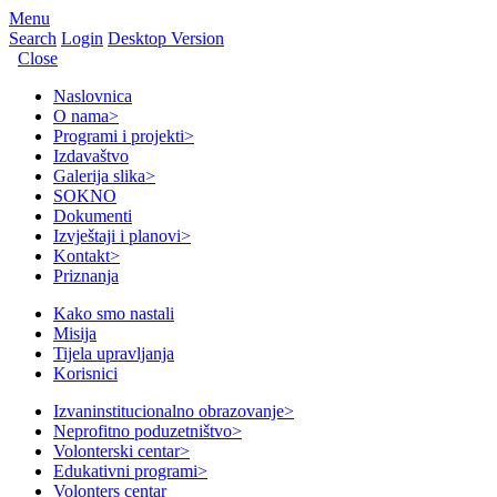
Menu
Search
Login
Desktop Version
Close
Naslovnica
O nama
>
Programi i projekti
>
Izdavaštvo
Galerija slika
>
SOKNO
Dokumenti
Izvještaji i planovi
>
Kontakt
>
Priznanja
Kako smo nastali
Misija
Tijela upravljanja
Korisnici
Izvaninstitucionalno obrazovanje
>
Neprofitno poduzetništvo
>
Volonterski centar
>
Edukativni programi
>
Volonters centar