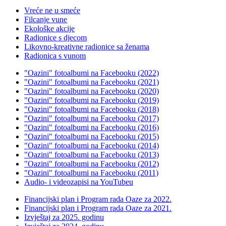
Vreće ne u smeće
Filcanje vune
Ekološke akcije
Radionice s djecom
Likovno-kreativne radionice sa ženama
Radionica s vunom
"Oazini" fotoalbumi na Facebooku (2022)
"Oazini" fotoalbumi na Facebooku (2021)
"Oazini" fotoalbumi na Facebooku (2020)
"Oazini" fotoalbumi na Facebooku (2019)
"Oazini" fotoalbumi na Facebooku (2018)
"Oazini" fotoalbumi na Facebooku (2017)
"Oazini" fotoalbumi na Facebooku (2016)
"Oazini" fotoalbumi na Facebooku (2015)
"Oazini" fotoalbumi na Facebooku (2014)
"Oazini" fotoalbumi na Facebooku (2013)
"Oazini" fotoalbumi na Facebooku (2012)
"Oazini" fotoalbumi na Facebooku (2011)
Audio- i videozapisi na YouTubeu
Financijski plan i Program rada Oaze za 2022.
Financijski plan i Program rada Oaze za 2021.
Izvještaj za 2025. godinu