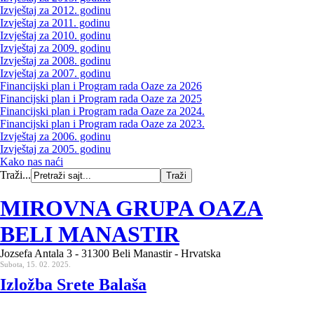
Izvještaj za 2012. godinu
Izvještaj za 2011. godinu
Izvještaj za 2010. godinu
Izvještaj za 2009. godinu
Izvještaj za 2008. godinu
Izvještaj za 2007. godinu
Financijski plan i Program rada Oaze za 2026
Financijski plan i Program rada Oaze za 2025
Financijski plan i Program rada Oaze za 2024.
Financijski plan i Program rada Oaze za 2023.
Izvještaj za 2006. godinu
Izvještaj za 2005. godinu
Kako nas naći
Traži...
MIROVNA GRUPA OAZA
BELI MANASTIR
Jozsefa Antala 3 - 31300 Beli Manastir - Hrvatska
Subota, 15. 02. 2025.
Izložba Srete Balaša