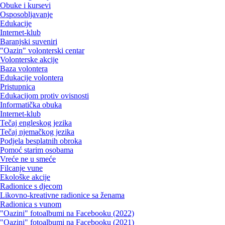
Obuke i kursevi
Osposobljavanje
Edukacije
Internet-klub
Baranjski suveniri
"Oazin" volonterski centar
Volonterske akcije
Baza volontera
Edukacije volontera
Pristupnica
Edukacijom protiv ovisnosti
Informatička obuka
Internet-klub
Tečaj engleskog jezika
Tečaj njemačkog jezika
Podjela besplatnih obroka
Pomoć starim osobama
Vreće ne u smeće
Filcanje vune
Ekološke akcije
Radionice s djecom
Likovno-kreativne radionice sa ženama
Radionica s vunom
"Oazini" fotoalbumi na Facebooku (2022)
"Oazini" fotoalbumi na Facebooku (2021)