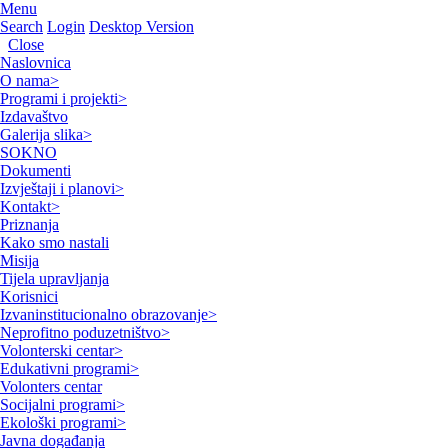
Menu
Search
Login
Desktop Version
Close
Naslovnica
O nama
>
Programi i projekti
>
Izdavaštvo
Galerija slika
>
SOKNO
Dokumenti
Izvještaji i planovi
>
Kontakt
>
Priznanja
Kako smo nastali
Misija
Tijela upravljanja
Korisnici
Izvaninstitucionalno obrazovanje
>
Neprofitno poduzetništvo
>
Volonterski centar
>
Edukativni programi
>
Volonters centar
Socijalni programi
>
Ekološki programi
>
Javna događanja