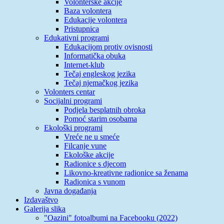
Volonterske akcije
Baza volontera
Edukacije volontera
Pristupnica
Edukativni programi
Edukacijom protiv ovisnosti
Informatička obuka
Internet-klub
Tečaj engleskog jezika
Tečaj njemačkog jezika
Volonters centar
Socijalni programi
Podjela besplatnih obroka
Pomoć starim osobama
Ekološki programi
Vreće ne u smeće
Filcanje vune
Ekološke akcije
Radionice s djecom
Likovno-kreativne radionice sa ženama
Radionica s vunom
Javna događanja
Izdavaštvo
Galerija slika
"Oazini" fotoalbumi na Facebooku (2022)