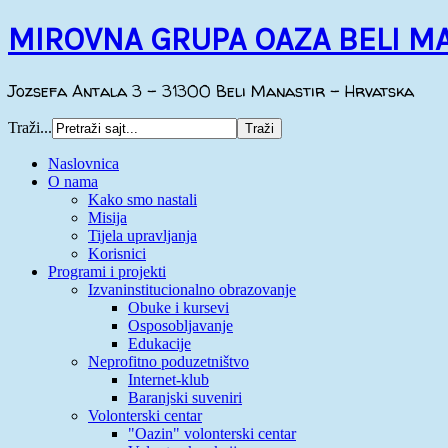
MIROVNA GRUPA OAZA BELI M
Jozsefa Antala 3 - 31300 Beli Manastir - Hrvatska
Traži...
Naslovnica
O nama
Kako smo nastali
Misija
Tijela upravljanja
Korisnici
Programi i projekti
Izvaninstitucionalno obrazovanje
Obuke i kursevi
Osposobljavanje
Edukacije
Neprofitno poduzetništvo
Internet-klub
Baranjski suveniri
Volonterski centar
"Oazin" volonterski centar