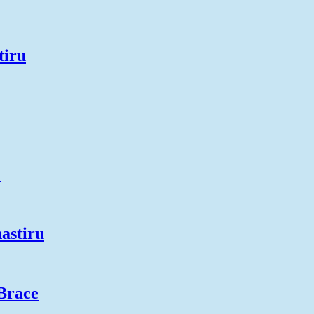
tiru
u
astiru
Brace