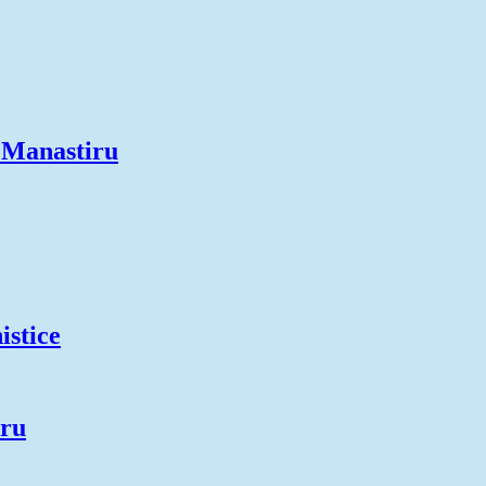
 Manastiru
istice
uru