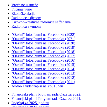
Vreće ne u smeće
Filcanje vune
Ekološke akcije
Radionice s djecom
Likovno-kreativne radionice sa ženama
Radionica s vunom
"Oazini" fotoalbumi na Facebooku (2022)
"Oazini" fotoalbumi na Facebooku (2021)
"Oazini" fotoalbumi na Facebooku (2020)
"Oazini" fotoalbumi na Facebooku (2019)
"Oazini" fotoalbumi na Facebooku (2018)
"Oazini" fotoalbumi na Facebooku (2017)
"Oazini" fotoalbumi na Facebooku (2016)
"Oazini" fotoalbumi na Facebooku (2015)
"Oazini" fotoalbumi na Facebooku (2014)
"Oazini" fotoalbumi na Facebooku (2013)
"Oazini" fotoalbumi na Facebooku (2012)
"Oazini" fotoalbumi na Facebooku (2011)
Audio- i videozapisi na YouTubeu
Financijski plan i Program rada Oaze za 2022.
Financijski plan i Program rada Oaze za 2021.
Izvještaj za 2025. godinu