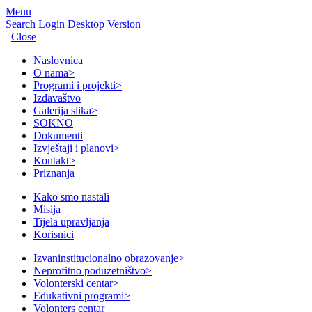
Menu
Search
Login
Desktop Version
Close
Naslovnica
O nama
>
Programi i projekti
>
Izdavaštvo
Galerija slika
>
SOKNO
Dokumenti
Izvještaji i planovi
>
Kontakt
>
Priznanja
Kako smo nastali
Misija
Tijela upravljanja
Korisnici
Izvaninstitucionalno obrazovanje
>
Neprofitno poduzetništvo
>
Volonterski centar
>
Edukativni programi
>
Volonters centar