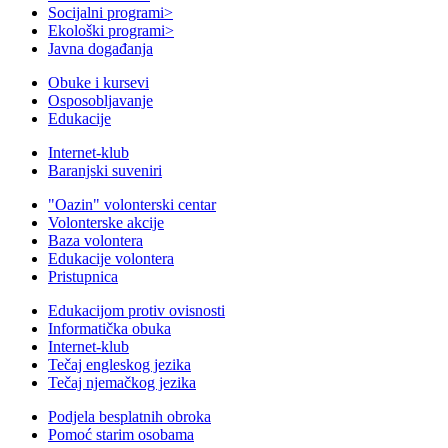
Socijalni programi
>
Ekološki programi
>
Javna događanja
Obuke i kursevi
Osposobljavanje
Edukacije
Internet-klub
Baranjski suveniri
"Oazin" volonterski centar
Volonterske akcije
Baza volontera
Edukacije volontera
Pristupnica
Edukacijom protiv ovisnosti
Informatička obuka
Internet-klub
Tečaj engleskog jezika
Tečaj njemačkog jezika
Podjela besplatnih obroka
Pomoć starim osobama