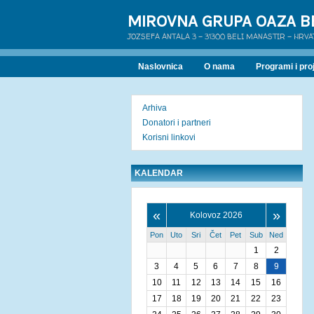
MIROVNA GRUPA OAZA B
JOZSEFA ANTALA 3 - 31300 BELI MANASTIR - HRV
Naslovnica
O nama
Programi i proj
Arhiva
Donatori i partneri
Korisni linkovi
KALENDAR
«
»
Kolovoz 2026
Pon
Uto
Sri
Čet
Pet
Sub
Ned
1
2
3
4
5
6
7
8
9
10
11
12
13
14
15
16
17
18
19
20
21
22
23