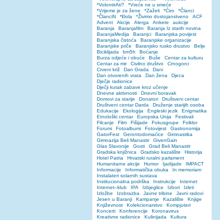
*VolontirAti?
*Vreće ne u smeće
*Vrijeme je za žene
*Zaželi
*Ćiro
*Članci
*ČlanciN
*Đola
*Živimo dostojanstveno
ACF
Advent
Akcije
Alerga
Ankete
aukcije
Baranja
Baranjafilm
Baranja Iz starih novina
BaranjaMedija
Baranjci
Baranjska povijest
Baranjska čistoća
Baranjske organizacije
Baranjske priče
Baranjsko rusko drustvo
Belje
Biciklijada
bm5h
Boćanje
Burza odjeće i obuće
Buše
Centar za kulturu
Centar za mir
Civilno društvo
Crnogorci
Crveni križ
Dan Grada
Dani
Dan otvorenih vrata
Dan žena
Djeca
Dječje radionice
Dječji kutak zabave kroz učenje
Dnevne aktivnosti
Dnevni boravak
Domovi za starije
Donatori
Društveni centar
Društveni centar Darda
Druženje starijih osoba
Edukacije
Ekologija
Engleski jezik
Enigmatika
Etnološki centar
Europska Unija
Festivali
Filcanje
Film
Fišijade
Fokusgrupe
Folklor
Forumi
Fotoalbumi
Fotovijest
Gastronomija
GatorFest
Gerontodomaćice
Gimnastika
Gimnazija Beli Manastir
GivenGain
Glas Slavonije
Gosti
Grad Beli Manastir
Gradska knjižnica
Gradsko kazalište
Historija
Hotel Patria
Hrvatski ruralni parlament
Humanitarne akcije
Humor
Ijadijade
IMPACT
Informacije
Informatička obuka
In memoriam
Instalateri solarnih sustava
Institucionalna podrška
Instrukcije
Internet
Internet–klub
IPA
Izbjeglice
Izbori
Izleti
Izložbe
Izobrazba
Javne tribine
Javni radovi
Jesen u Baranji
Kampanje
Kazalište
Knjige
Književnost
Kolekcionarstvo
Kompjuteri
Koncerti
Konferencije
Koronavirus
Kreativne radionice
Kulinijada
Kultura