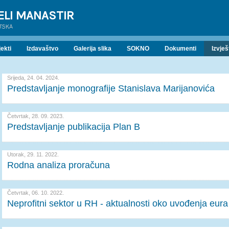
ELI MANASTIR
ATSKA
ekti
Izdavaštvo
Galerija slika
SOKNO
Dokumenti
Izvješ
Srijeda, 24. 04. 2024.
Predstavljanje monografije Stanislava Marijanovića
Četvrtak, 28. 09. 2023.
Predstavljanje publikacija Plan B
Utorak, 29. 11. 2022.
Rodna analiza proračuna
Četvrtak, 06. 10. 2022.
Neprofitni sektor u RH - aktualnosti oko uvođenja eura