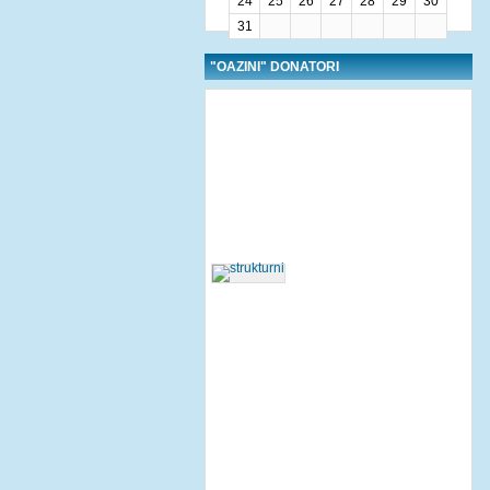
24
25
26
27
28
29
30
31
"OAZINI" DONATORI