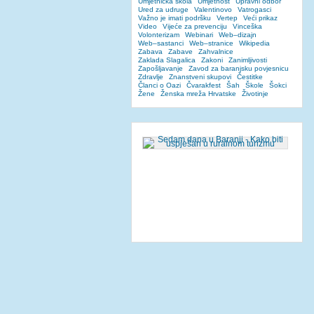
Umjetnička škola
Umjetnost
Upravni odbor
Ured za udruge
Valentinovo
Vatrogasci
Važno je imati podršku
Vertep
Veći prikaz
Video
Vijeće za prevenciju
Vinceška
Volonterizam
Webinari
Web–dizajn
Web–sastanci
Web–stranice
Wikipedia
Zabava
Zabave
Zahvalnice
Zaklada Slagalica
Zakoni
Zanimljivosti
Zapošljavanje
Zavod za baranjsku povjesnicu
Zdravlje
Znanstveni skupovi
Čestitke
Članci o Oazi
Čvarakfest
Šah
Škole
Šokci
Žene
Ženska mreža Hrvatske
Životinje