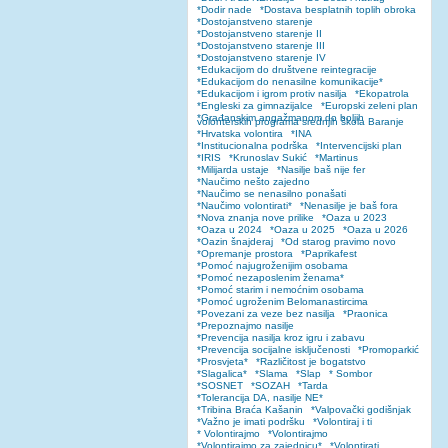
*Dodir nade
*Dostava besplatnih toplih obroka
*Dostojanstveno starenje
*Dostojanstveno starenje II
*Dostojanstveno starenje III
*Dostojanstveno starenje IV
*Edukacijom do društvene reintegracije
*Edukacijom do nenasilne komunikacije*
*Edukacijom i igrom protiv nasilja
*Ekopatrola
*Engleski za gimnazijalce
*Europski zeleni plan
*Građanskim angažmanom do boljih
volonterskih programa srednjih škola Baranje
*Hrvatska volontira
*INA
*Institucionalna podrška
*Intervencijski plan
*IRIS
*Krunoslav Sukić
*Martinus
*Milijarda ustaje
*Nasilje baš nije fer
*Naučimo nešto zajedno
*Naučimo se nenasilno ponašati
*Naučimo volontirati*
*Nenasilje je baš fora
*Nova znanja nove prilike
*Oaza u 2023
*Oaza u 2024
*Oaza u 2025
*Oaza u 2026
*Oazin šnajderaj
*Od starog pravimo novo
*Opremanje prostora
*Paprikafest
*Pomoć najugroženijim osobama
*Pomoć nezaposlenim ženama*
*Pomoć starim i nemoćnim osobama
*Pomoć ugroženim Belomanastircima
*Povezani za veze bez nasilja
*Praonica
*Prepoznajmo nasilje
*Prevencija nasilja kroz igru i zabavu
*Prevencija socijalne isključenosti
*Promoparkić
*Prosvjeta*
*Različitost je bogatstvo
*Slagalica*
*Slama
*Slap
* Sombor
*SOSNET
*SOZAH
*Tarda
*Tolerancija DA, nasilje NE*
*Tribina Braća Kašanin
*Valpovački godišnjak
*Važno je imati podršku
*Volontiraj i ti
* Volontirajmo
*Volontirajmo
*Volontirajmo za zajednicu*
*Volontirati