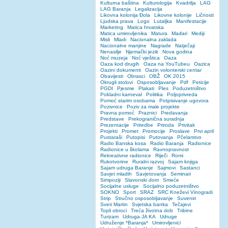
Kulturna baština
Kulturologija
Kvadrilja
LAG
LAG Baranja
Legalizacija
Likovna kolonija Đola
Likovne kolonije
Ličnosti
Ljudska prava
Logo
Lutaljka
Manifestacije
Marketing
Matica hrvatska
Matica umirovljenika
Matura
Mađari
Mediji
Misli
Mladi
Nacionalna zaklada
Nacionalne manjine
Nagrade
Natječaji
Nenasilje
Njemački jezik
Nova godina
Noć muzeja
Noć vještica
Oaza
Oaza kod drugih
Oaza na YouTubeu
Oazica
Oazini dokumenti
Oazin volonterski centar
Obavijesti
Obrasci
OBŽ
OK 2015
Okrugli stolovi
Osposobljavanje
Pdf
Peticije
PGDI
Pjesme
Plakati
Ples
Poduzetništvo
Pokladni karneval
Politika
Poljoprivreda
Pomoć starim osobama
Potpisivanje ugovora
Pozivnice
Poziv za male projekte
Pravna pomoć
Praznici
Predavanja
Predstave
Prekogranična suradnja
Prezentacije
Priredbe
Priroda
Privitak
Projekti
Promet
Promocije
Proslave
Prvi april
Pustaraši
Putopisi
Putovanja
Pčelarstvo
Radio Banska kosa
Radio Baranja
Radionice
Radionice u školama
Ravnopravnost
Rekreativne radionice
Riječi
Romi
Rukotvorine
Ruralni razvoj
Sajam knjiga
Sajam udruga Baranje
Sajmovi
Sastanci
Savjet mladih
Savjetovanja
Seminari
Simpoziji
Slavonski dom
Smeće
Socijalne usluge
Socijalno poduzetništvo
SOKNO
Sport
SRAZ
SRC Kneževi Vinogradi
Strip
Stručno osposobljavanje
Suveniri
Sveti Martin
Svjetska banka
Tečajevi
Topli obroci
Treća životna dob
Tribine
Turizam
Udruga JA KA
Udruge
Udruženje *Baranja*
Umirovljenici