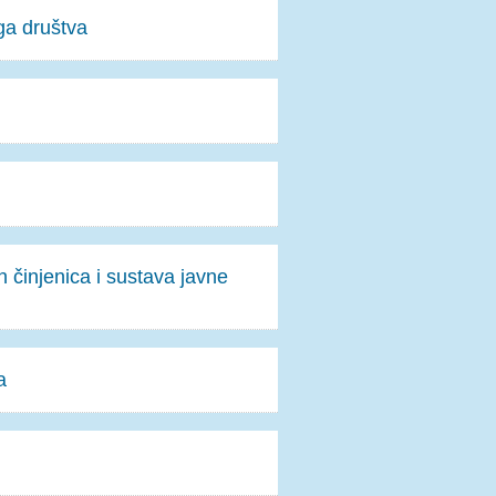
ga društva
 činjenica i sustava javne
a