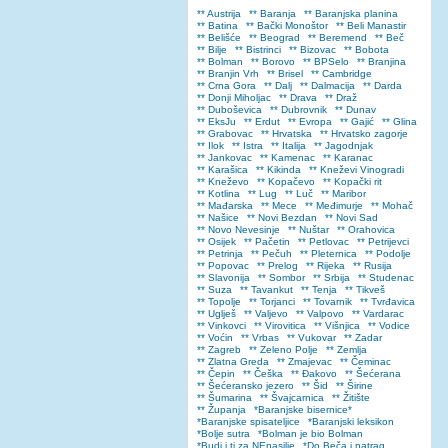
** Austrija
** Baranja
** Baranjska planina
** Batina
** Bački Monoštor
** Beli Manastir
** Belišće
** Beograd
** Beremend
** Beč
** Bilje
** Bistrinci
** Bizovac
** Bobota
** Bolman
** Borovo
** BPSelo
** Branjina
** Branjin Vrh
** Brisel
** Cambridge
** Crna Gora
** Dalj
** Dalmacija
** Darda
** Donji Miholjac
** Drava
** Draž
** Duboševica
** Dubrovnik
** Dunav
** EksJu
** Erdut
** Evropa
** Gajić
** Glina
** Grabovac
** Hrvatska
** Hrvatsko zagorje
** Ilok
** Istra
** Italija
** Jagodnjak
** Jankovac
** Kamenac
** Karanac
** Karašica
** Kikinda
** Kneževi Vinogradi
** Kneževo
** Kopačevo
** Kopački rit
** Kotlina
** Lug
** Luč
** Maribor
** Mađarska
** Mece
** Međimurje
** Mohač
** Našice
** Novi Bezdan
** Novi Sad
** Novo Nevesinje
** Nuštar
** Orahovica
** Osijek
** Pačetin
** Petlovac
** Petrijevci
** Petrinja
** Pečuh
** Pleternica
** Podolje
** Popovac
** Prelog
** Rijeka
** Rusija
** Slavonija
** Sombor
** Srbija
** Studenac
** Suza
** Tavankut
** Tenja
** Tikveš
** Topolje
** Torjanci
** Tovarnik
** Tvrđavica
** Uglješ
** Valjevo
** Valpovo
** Vardarac
** Vinkovci
** Virovitica
** Višnjica
** Vodice
** Voćin
** Vrbas
** Vukovar
** Zadar
** Zagreb
** Zeleno Polje
** Zemlja
** Zlatna Greda
** Zmajevac
** Čeminac
** Čepin
** Češka
** Đakovo
** Šećerana
** Šećeransko jezero
** Šid
** Širine
** Šumarina
** Švajcarnica
** Žitište
** Županja
*Baranjske bisernice*
*Baranjske spisateljice
*Baranjski leksikon
*Bolje sutra
*Bolman je bio Bolman
*Budi i ti za NEnasilje
*Do Beča i natrag