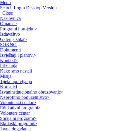
Menu
Search
Login
Desktop Version
Close
Naslovnica
O nama
>
Programi i projekti
>
Izdavaštvo
Galerija slika
>
SOKNO
Dokumenti
Izvještaji i planovi
>
Kontakt
>
Priznanja
Kako smo nastali
Misija
Tijela upravljanja
Korisnici
Izvaninstitucionalno obrazovanje
>
Neprofitno poduzetništvo
>
Volonterski centar
>
Edukativni programi
>
Volonters centar
Socijalni programi
>
Ekološki programi
>
Javna događanja