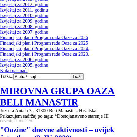
Izvještaj za 2012. godinu
Izvještaj za 2011. godinu
Izvještaj za 2010. godinu
Izvještaj za 2009. godinu
Izvještaj za 2008. godinu
Izvještaj za 2007. godinu
Financijski plan i Program rada Oaze za 2026
Financijski plan i Program rada Oaze za 2025
Financijski plan i Program rada Oaze za 2024.
Financijski plan i Program rada Oaze za 2023.
Izvještaj za 2006. godinu
Izvještaj za 2005. godinu
Kako nas naći
Traži...
MIROVNA GRUPA OAZA
BELI MANASTIR
Jozsefa Antala 3 - 31300 Beli Manastir - Hrvatska
Prikazujem sadržaj po tagu: *Dostojanstveno starenje III
Četvrtak, 02. 04. 2020.
"Oazine" dnevne aktivnosti – uvijek