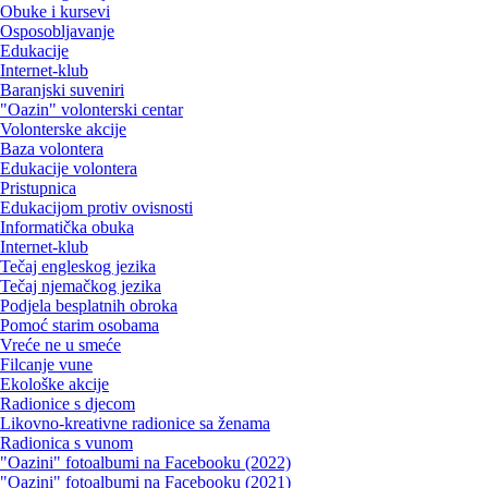
Obuke i kursevi
Osposobljavanje
Edukacije
Internet-klub
Baranjski suveniri
"Oazin" volonterski centar
Volonterske akcije
Baza volontera
Edukacije volontera
Pristupnica
Edukacijom protiv ovisnosti
Informatička obuka
Internet-klub
Tečaj engleskog jezika
Tečaj njemačkog jezika
Podjela besplatnih obroka
Pomoć starim osobama
Vreće ne u smeće
Filcanje vune
Ekološke akcije
Radionice s djecom
Likovno-kreativne radionice sa ženama
Radionica s vunom
"Oazini" fotoalbumi na Facebooku (2022)
"Oazini" fotoalbumi na Facebooku (2021)