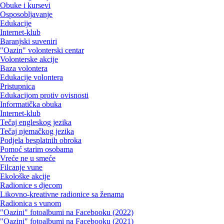
Obuke i kursevi
Osposobljavanje
Edukacije
Internet-klub
Baranjski suveniri
"Oazin" volonterski centar
Volonterske akcije
Baza volontera
Edukacije volontera
Pristupnica
Edukacijom protiv ovisnosti
Informatička obuka
Internet-klub
Tečaj engleskog jezika
Tečaj njemačkog jezika
Podjela besplatnih obroka
Pomoć starim osobama
Vreće ne u smeće
Filcanje vune
Ekološke akcije
Radionice s djecom
Likovno-kreativne radionice sa ženama
Radionica s vunom
"Oazini" fotoalbumi na Facebooku (2022)
"Oazini" fotoalbumi na Facebooku (2021)