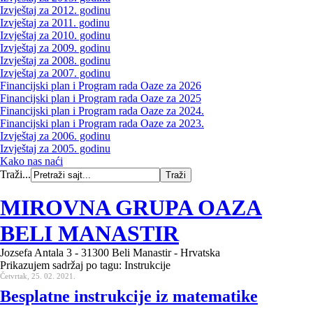
Izvještaj za 2012. godinu
Izvještaj za 2011. godinu
Izvještaj za 2010. godinu
Izvještaj za 2009. godinu
Izvještaj za 2008. godinu
Izvještaj za 2007. godinu
Financijski plan i Program rada Oaze za 2026
Financijski plan i Program rada Oaze za 2025
Financijski plan i Program rada Oaze za 2024.
Financijski plan i Program rada Oaze za 2023.
Izvještaj za 2006. godinu
Izvještaj za 2005. godinu
Kako nas naći
Traži...
MIROVNA GRUPA OAZA
BELI MANASTIR
Jozsefa Antala 3 - 31300 Beli Manastir - Hrvatska
Prikazujem sadržaj po tagu: Instrukcije
Četvrtak, 25. 02. 2021.
Besplatne instrukcije iz matematike