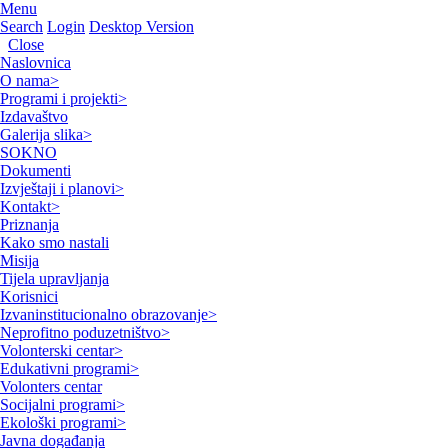
Menu
Search
Login
Desktop Version
Close
Naslovnica
O nama
>
Programi i projekti
>
Izdavaštvo
Galerija slika
>
SOKNO
Dokumenti
Izvještaji i planovi
>
Kontakt
>
Priznanja
Kako smo nastali
Misija
Tijela upravljanja
Korisnici
Izvaninstitucionalno obrazovanje
>
Neprofitno poduzetništvo
>
Volonterski centar
>
Edukativni programi
>
Volonters centar
Socijalni programi
>
Ekološki programi
>
Javna događanja