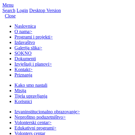
Menu
Search
Login
Desktop Version
Close
Naslovnica
O nama
>
Programi i projekti
>
Izdavaštvo
Galerija slika
>
SOKNO
Dokumenti
Izvještaji i planovi
>
Kontakt
>
Priznanja
Kako smo nastali
Misija
Tijela upravljanja
Korisnici
Izvaninstitucionalno obrazovanje
>
Neprofitno poduzetništvo
>
Volonterski centar
>
Edukativni programi
>
Volonters centar