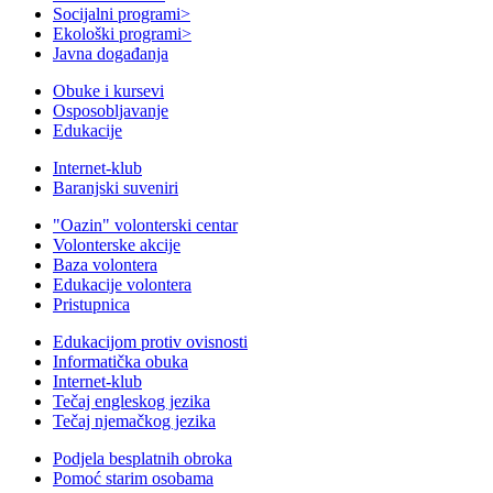
Socijalni programi
>
Ekološki programi
>
Javna događanja
Obuke i kursevi
Osposobljavanje
Edukacije
Internet-klub
Baranjski suveniri
"Oazin" volonterski centar
Volonterske akcije
Baza volontera
Edukacije volontera
Pristupnica
Edukacijom protiv ovisnosti
Informatička obuka
Internet-klub
Tečaj engleskog jezika
Tečaj njemačkog jezika
Podjela besplatnih obroka
Pomoć starim osobama