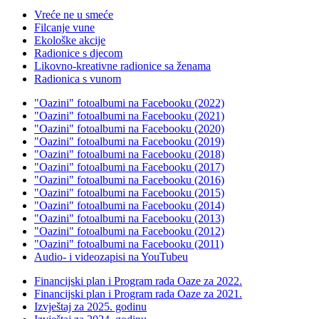
Vreće ne u smeće
Filcanje vune
Ekološke akcije
Radionice s djecom
Likovno-kreativne radionice sa ženama
Radionica s vunom
"Oazini" fotoalbumi na Facebooku (2022)
"Oazini" fotoalbumi na Facebooku (2021)
"Oazini" fotoalbumi na Facebooku (2020)
"Oazini" fotoalbumi na Facebooku (2019)
"Oazini" fotoalbumi na Facebooku (2018)
"Oazini" fotoalbumi na Facebooku (2017)
"Oazini" fotoalbumi na Facebooku (2016)
"Oazini" fotoalbumi na Facebooku (2015)
"Oazini" fotoalbumi na Facebooku (2014)
"Oazini" fotoalbumi na Facebooku (2013)
"Oazini" fotoalbumi na Facebooku (2012)
"Oazini" fotoalbumi na Facebooku (2011)
Audio- i videozapisi na YouTubeu
Financijski plan i Program rada Oaze za 2022.
Financijski plan i Program rada Oaze za 2021.
Izvještaj za 2025. godinu