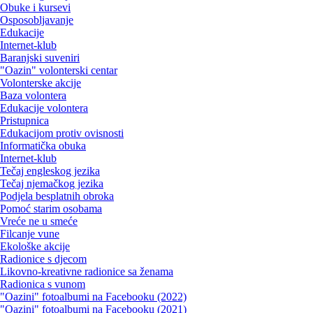
Obuke i kursevi
Osposobljavanje
Edukacije
Internet-klub
Baranjski suveniri
"Oazin" volonterski centar
Volonterske akcije
Baza volontera
Edukacije volontera
Pristupnica
Edukacijom protiv ovisnosti
Informatička obuka
Internet-klub
Tečaj engleskog jezika
Tečaj njemačkog jezika
Podjela besplatnih obroka
Pomoć starim osobama
Vreće ne u smeće
Filcanje vune
Ekološke akcije
Radionice s djecom
Likovno-kreativne radionice sa ženama
Radionica s vunom
"Oazini" fotoalbumi na Facebooku (2022)
"Oazini" fotoalbumi na Facebooku (2021)