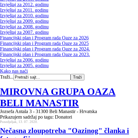
Izvještaj za 2012. godinu
Izvještaj za 2011. godinu
Izvještaj za 2010. godinu
Izvještaj za 2009. godinu
Izvještaj za 2008. godinu
Izvještaj za 2007. godinu
Financijski plan i Program rada Oaze za 2026
Financijski plan i Program rada Oaze za 2025
Financijski plan i Program rada Oaze za 2024.
Financijski plan i Program rada Oaze za 2023.
Izvještaj za 2006. godinu
Izvještaj za 2005. godinu
Kako nas naći
Traži...
MIROVNA GRUPA OAZA
BELI MANASTIR
Jozsefa Antala 3 - 31300 Beli Manastir - Hrvatska
Prikazujem sadržaj po tagu: Donatori
Ponedjeljak, 13. 07. 2020.
Nečasna zloupotreba "Oazinog" članka i