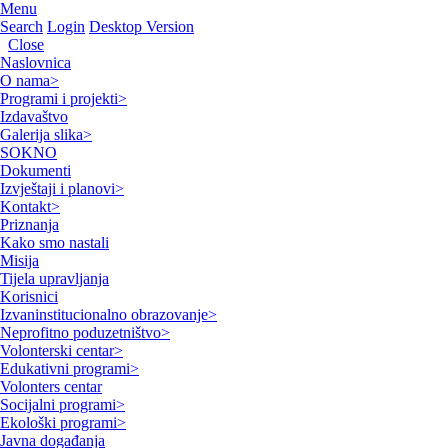
Menu
Search
Login
Desktop Version
Close
Naslovnica
O nama
>
Programi i projekti
>
Izdavaštvo
Galerija slika
>
SOKNO
Dokumenti
Izvještaji i planovi
>
Kontakt
>
Priznanja
Kako smo nastali
Misija
Tijela upravljanja
Korisnici
Izvaninstitucionalno obrazovanje
>
Neprofitno poduzetništvo
>
Volonterski centar
>
Edukativni programi
>
Volonters centar
Socijalni programi
>
Ekološki programi
>
Javna događanja