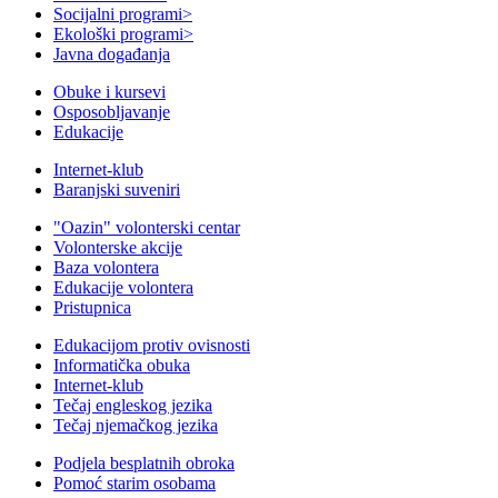
Socijalni programi
>
Ekološki programi
>
Javna događanja
Obuke i kursevi
Osposobljavanje
Edukacije
Internet-klub
Baranjski suveniri
"Oazin" volonterski centar
Volonterske akcije
Baza volontera
Edukacije volontera
Pristupnica
Edukacijom protiv ovisnosti
Informatička obuka
Internet-klub
Tečaj engleskog jezika
Tečaj njemačkog jezika
Podjela besplatnih obroka
Pomoć starim osobama