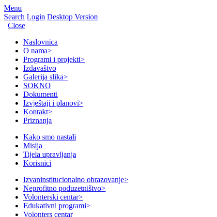
Menu
Search
Login
Desktop Version
Close
Naslovnica
O nama
>
Programi i projekti
>
Izdavaštvo
Galerija slika
>
SOKNO
Dokumenti
Izvještaji i planovi
>
Kontakt
>
Priznanja
Kako smo nastali
Misija
Tijela upravljanja
Korisnici
Izvaninstitucionalno obrazovanje
>
Neprofitno poduzetništvo
>
Volonterski centar
>
Edukativni programi
>
Volonters centar