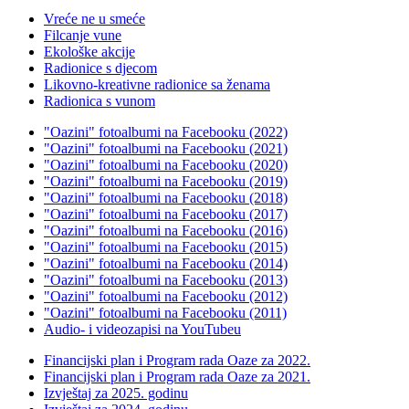
Vreće ne u smeće
Filcanje vune
Ekološke akcije
Radionice s djecom
Likovno-kreativne radionice sa ženama
Radionica s vunom
"Oazini" fotoalbumi na Facebooku (2022)
"Oazini" fotoalbumi na Facebooku (2021)
"Oazini" fotoalbumi na Facebooku (2020)
"Oazini" fotoalbumi na Facebooku (2019)
"Oazini" fotoalbumi na Facebooku (2018)
"Oazini" fotoalbumi na Facebooku (2017)
"Oazini" fotoalbumi na Facebooku (2016)
"Oazini" fotoalbumi na Facebooku (2015)
"Oazini" fotoalbumi na Facebooku (2014)
"Oazini" fotoalbumi na Facebooku (2013)
"Oazini" fotoalbumi na Facebooku (2012)
"Oazini" fotoalbumi na Facebooku (2011)
Audio- i videozapisi na YouTubeu
Financijski plan i Program rada Oaze za 2022.
Financijski plan i Program rada Oaze za 2021.
Izvještaj za 2025. godinu