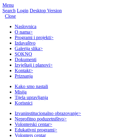
Menu
Search
Login
Desktop Version
Close
Naslovnica
O nama
>
Programi i projekti
>
Izdavaštvo
Galerija slika
>
SOKNO
Dokumenti
Izvještaji i planovi
>
Kontakt
>
Priznanja
Kako smo nastali
Misija
Tijela upravljanja
Korisnici
Izvaninstitucionalno obrazovanje
>
Neprofitno poduzetništvo
>
Volonterski centar
>
Edukativni programi
>
Volonters centar