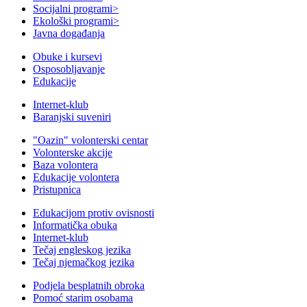
Socijalni programi
>
Ekološki programi
>
Javna događanja
Obuke i kursevi
Osposobljavanje
Edukacije
Internet-klub
Baranjski suveniri
"Oazin" volonterski centar
Volonterske akcije
Baza volontera
Edukacije volontera
Pristupnica
Edukacijom protiv ovisnosti
Informatička obuka
Internet-klub
Tečaj engleskog jezika
Tečaj njemačkog jezika
Podjela besplatnih obroka
Pomoć starim osobama