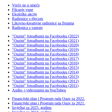
Vreće ne u smeće
Filcanje vune
Ekološke akcije
Radionice s djecom
Likovno-kreativne radionice sa ženama
Radionica s vunom
"Oazini" fotoalbumi na Facebooku (2022)
"Oazini" fotoalbumi na Facebooku (2021)
"Oazini" fotoalbumi na Facebooku (2020)
"Oazini" fotoalbumi na Facebooku (2019)
"Oazini" fotoalbumi na Facebooku (2018)
"Oazini" fotoalbumi na Facebooku (2017)
"Oazini" fotoalbumi na Facebooku (2016)
"Oazini" fotoalbumi na Facebooku (2015)
"Oazini" fotoalbumi na Facebooku (2014)
"Oazini" fotoalbumi na Facebooku (2013)
"Oazini" fotoalbumi na Facebooku (2012)
"Oazini" fotoalbumi na Facebooku (2011)
Audio- i videozapisi na YouTubeu
Financijski plan i Program rada Oaze za 2022.
Financijski plan i Program rada Oaze za 2021.
Izvještaj za 2025. godinu