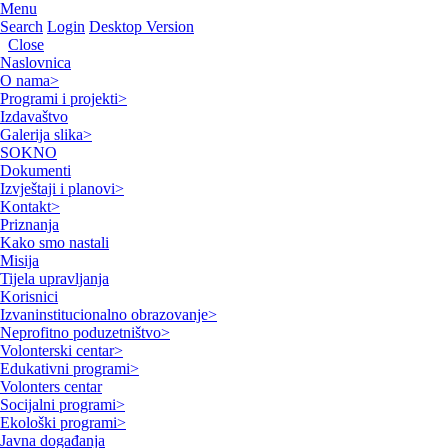
Menu
Search
Login
Desktop Version
Close
Naslovnica
O nama
>
Programi i projekti
>
Izdavaštvo
Galerija slika
>
SOKNO
Dokumenti
Izvještaji i planovi
>
Kontakt
>
Priznanja
Kako smo nastali
Misija
Tijela upravljanja
Korisnici
Izvaninstitucionalno obrazovanje
>
Neprofitno poduzetništvo
>
Volonterski centar
>
Edukativni programi
>
Volonters centar
Socijalni programi
>
Ekološki programi
>
Javna događanja