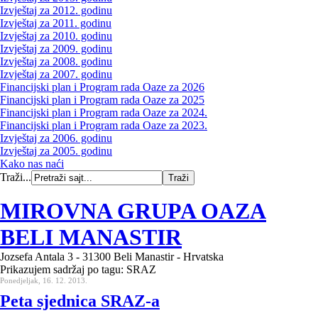
Izvještaj za 2012. godinu
Izvještaj za 2011. godinu
Izvještaj za 2010. godinu
Izvještaj za 2009. godinu
Izvještaj za 2008. godinu
Izvještaj za 2007. godinu
Financijski plan i Program rada Oaze za 2026
Financijski plan i Program rada Oaze za 2025
Financijski plan i Program rada Oaze za 2024.
Financijski plan i Program rada Oaze za 2023.
Izvještaj za 2006. godinu
Izvještaj za 2005. godinu
Kako nas naći
Traži...
MIROVNA GRUPA OAZA
BELI MANASTIR
Jozsefa Antala 3 - 31300 Beli Manastir - Hrvatska
Prikazujem sadržaj po tagu: SRAZ
Ponedjeljak, 16. 12. 2013.
Peta sjednica SRAZ-a