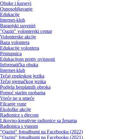
Obuke i kursevi
Osposobljavanje
Edukacije
Internet-klub
Baranjski suveniri
"Oazin" volonterski centar
Volonterske akcije
Baza volontera
Edukacije volontera
Pristupnica
Edukacijom protiv ovisnosti
Informatička obuka
Internet-klub
Tečaj engleskog jezika
Tečaj njemačkog jezika
Podjela besplatnih obroka
Pomoć starim osobama
Vreće ne u smeće
Filcanje vune
Ekološke akcije
Radionice s djecom
Likovno-kreativne radionice sa ženama
Radionica s vunom
"Oazini" fotoalbumi na Facebooku (2022)
"Oazini" fotoalbumi na Facebooku (2021)