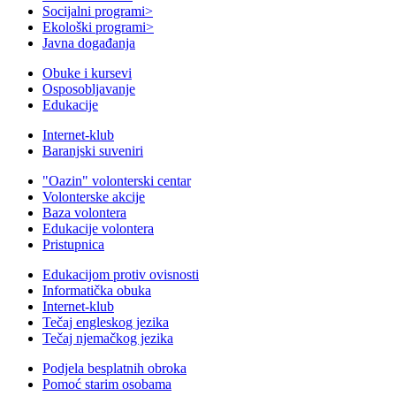
Socijalni programi
>
Ekološki programi
>
Javna događanja
Obuke i kursevi
Osposobljavanje
Edukacije
Internet-klub
Baranjski suveniri
"Oazin" volonterski centar
Volonterske akcije
Baza volontera
Edukacije volontera
Pristupnica
Edukacijom protiv ovisnosti
Informatička obuka
Internet-klub
Tečaj engleskog jezika
Tečaj njemačkog jezika
Podjela besplatnih obroka
Pomoć starim osobama