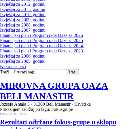
Izvještaj za 2012. godinu
Izvještaj za 2011. godinu
Izvještaj za 2010. godinu
Izvještaj za 2009. godinu
Izvještaj za 2008. godinu
Izvještaj za 2007. godinu
Financijski plan i Program rada Oaze za 2026
Financijski plan i Program rada Oaze za 2025
Financijski plan i Program rada Oaze za 2024.
Financijski plan i Program rada Oaze za 2023.
Izvještaj za 2006. godinu
Izvještaj za 2005. godinu
Kako nas naći
Traži...
MIROVNA GRUPA OAZA
BELI MANASTIR
Jozsefa Antala 3 - 31300 Beli Manastir - Hrvatska
Prikazujem sadržaj po tagu: Fokusgrupe
Petak, 01. 09. 2023.
Rezultati održane fokus-grupe u sklopu