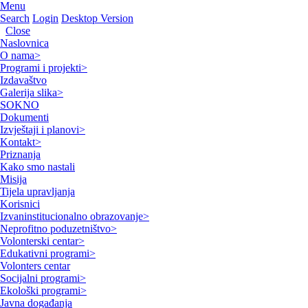
Menu
Search
Login
Desktop Version
Close
Naslovnica
O nama
>
Programi i projekti
>
Izdavaštvo
Galerija slika
>
SOKNO
Dokumenti
Izvještaji i planovi
>
Kontakt
>
Priznanja
Kako smo nastali
Misija
Tijela upravljanja
Korisnici
Izvaninstitucionalno obrazovanje
>
Neprofitno poduzetništvo
>
Volonterski centar
>
Edukativni programi
>
Volonters centar
Socijalni programi
>
Ekološki programi
>
Javna događanja