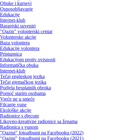
Obuke i kursevi
Osposobljavanje
Edukacije
Internet-klub
Baranjski suveniri
"Oazin" volonterski centar
Volonterske akcije
Baza volontera
Edukacije volontera
Pristupnica
Edukacijom protiv ovisnosti
Informatička obuka
Internet-klub
Tečaj engleskog jezika
Tečaj njemačkog jezika
Podjela besplatnih obroka
Pomoć starim osobama
Vreće ne u smeće
Filcanje vune
Ekološke akcije
Radionice s djecom
Likovno-kreativne radionice sa ženama
Radionica s vunom
"Oazini" fotoalbumi na Facebooku (2022)
"Oazini" fotoalbumi na Facebooku (2021)