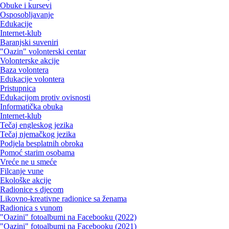
Obuke i kursevi
Osposobljavanje
Edukacije
Internet-klub
Baranjski suveniri
"Oazin" volonterski centar
Volonterske akcije
Baza volontera
Edukacije volontera
Pristupnica
Edukacijom protiv ovisnosti
Informatička obuka
Internet-klub
Tečaj engleskog jezika
Tečaj njemačkog jezika
Podjela besplatnih obroka
Pomoć starim osobama
Vreće ne u smeće
Filcanje vune
Ekološke akcije
Radionice s djecom
Likovno-kreativne radionice sa ženama
Radionica s vunom
"Oazini" fotoalbumi na Facebooku (2022)
"Oazini" fotoalbumi na Facebooku (2021)