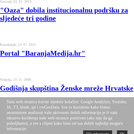
Četvrtak, 03. 01. 2013.
"Oaza" dobila institucionalnu podršku za
sljedeće tri godine
Ponedjeljak, 23. 07. 2012.
Portal "BaranjaMedija.hr"
Nedjelja, 23. 11. 2008.
Godišnja skupština Ženske mreže Hrvatske
Naša web-stranica koristi sljedeće kolačiće: Google Analytics, Youtube,
JA_T3_blank_tpl i cwGeoData. Sve to koristimo kako bismo
anonimnom analizom vaše aktivnosti dobili informaciju je li vam
iskustvo korištenja naše web-stranice pozitivno (ako nije da ga
Nalazite se ovdje:
Naslovnica
Novosti
poboljšamo), a sve s ciljem kako biste od nas dobili najbolje moguće
Desktop Version
Top
informacije.