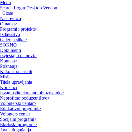
Menu
Search
Login
Desktop Version
Close
Naslovnica
O nama
>
Programi i projekti
>
Izdavaštvo
Galerija slika
>
SOKNO
Dokumenti
Izvještaji i planovi
>
Kontakt
>
Priznanja
Kako smo nastali
Misija
Tijela upravljanja
Korisnici
Izvaninstitucionalno obrazovanje
>
Neprofitno poduzetništvo
>
Volonterski centar
>
Edukativni programi
>
Volonters centar
Socijalni programi
>
Ekološki programi
>
Javna događanja