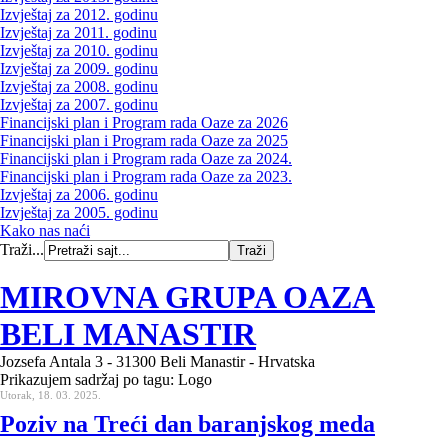
Izvještaj za 2012. godinu
Izvještaj za 2011. godinu
Izvještaj za 2010. godinu
Izvještaj za 2009. godinu
Izvještaj za 2008. godinu
Izvještaj za 2007. godinu
Financijski plan i Program rada Oaze za 2026
Financijski plan i Program rada Oaze za 2025
Financijski plan i Program rada Oaze za 2024.
Financijski plan i Program rada Oaze za 2023.
Izvještaj za 2006. godinu
Izvještaj za 2005. godinu
Kako nas naći
Traži...
MIROVNA GRUPA OAZA
BELI MANASTIR
Jozsefa Antala 3 - 31300 Beli Manastir - Hrvatska
Prikazujem sadržaj po tagu: Logo
Utorak, 18. 03. 2025.
Poziv na Treći dan baranjskog meda