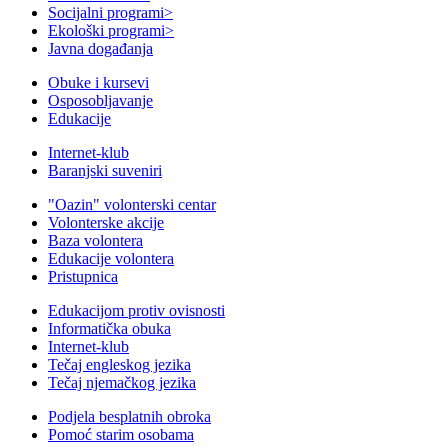
Socijalni programi
>
Ekološki programi
>
Javna događanja
Obuke i kursevi
Osposobljavanje
Edukacije
Internet-klub
Baranjski suveniri
"Oazin" volonterski centar
Volonterske akcije
Baza volontera
Edukacije volontera
Pristupnica
Edukacijom protiv ovisnosti
Informatička obuka
Internet-klub
Tečaj engleskog jezika
Tečaj njemačkog jezika
Podjela besplatnih obroka
Pomoć starim osobama