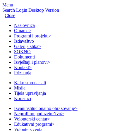
Menu
Search
Login
Desktop Version
Close
Naslovnica
O nama
>
Programi i projekti
>
Izdavaštvo
Galerija slika
>
SOKNO
Dokumenti
Izvještaji i planovi
>
Kontakt
>
Priznanja
Kako smo nastali
Misija
Tijela upravljanja
Korisnici
Izvaninstitucionalno obrazovanje
>
Neprofitno poduzetništvo
>
Volonterski centar
>
Edukativni programi
>
Volonters centar