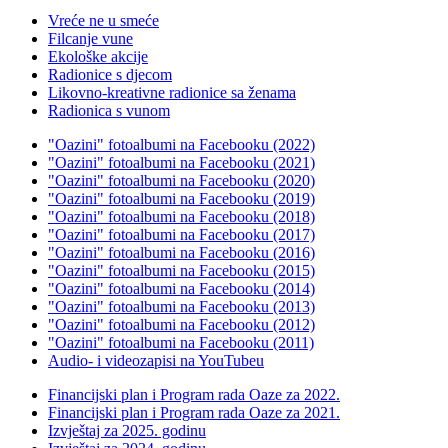
Vreće ne u smeće
Filcanje vune
Ekološke akcije
Radionice s djecom
Likovno-kreativne radionice sa ženama
Radionica s vunom
"Oazini" fotoalbumi na Facebooku (2022)
"Oazini" fotoalbumi na Facebooku (2021)
"Oazini" fotoalbumi na Facebooku (2020)
"Oazini" fotoalbumi na Facebooku (2019)
"Oazini" fotoalbumi na Facebooku (2018)
"Oazini" fotoalbumi na Facebooku (2017)
"Oazini" fotoalbumi na Facebooku (2016)
"Oazini" fotoalbumi na Facebooku (2015)
"Oazini" fotoalbumi na Facebooku (2014)
"Oazini" fotoalbumi na Facebooku (2013)
"Oazini" fotoalbumi na Facebooku (2012)
"Oazini" fotoalbumi na Facebooku (2011)
Audio- i videozapisi na YouTubeu
Financijski plan i Program rada Oaze za 2022.
Financijski plan i Program rada Oaze za 2021.
Izvještaj za 2025. godinu