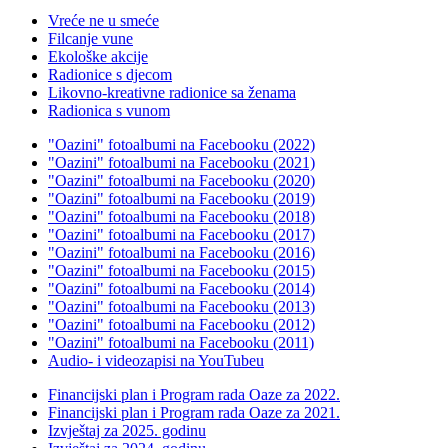
Vreće ne u smeće
Filcanje vune
Ekološke akcije
Radionice s djecom
Likovno-kreativne radionice sa ženama
Radionica s vunom
"Oazini" fotoalbumi na Facebooku (2022)
"Oazini" fotoalbumi na Facebooku (2021)
"Oazini" fotoalbumi na Facebooku (2020)
"Oazini" fotoalbumi na Facebooku (2019)
"Oazini" fotoalbumi na Facebooku (2018)
"Oazini" fotoalbumi na Facebooku (2017)
"Oazini" fotoalbumi na Facebooku (2016)
"Oazini" fotoalbumi na Facebooku (2015)
"Oazini" fotoalbumi na Facebooku (2014)
"Oazini" fotoalbumi na Facebooku (2013)
"Oazini" fotoalbumi na Facebooku (2012)
"Oazini" fotoalbumi na Facebooku (2011)
Audio- i videozapisi na YouTubeu
Financijski plan i Program rada Oaze za 2022.
Financijski plan i Program rada Oaze za 2021.
Izvještaj za 2025. godinu