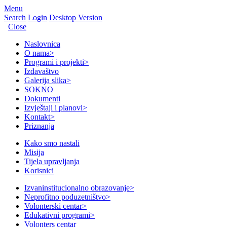
Menu
Search
Login
Desktop Version
Close
Naslovnica
O nama
>
Programi i projekti
>
Izdavaštvo
Galerija slika
>
SOKNO
Dokumenti
Izvještaji i planovi
>
Kontakt
>
Priznanja
Kako smo nastali
Misija
Tijela upravljanja
Korisnici
Izvaninstitucionalno obrazovanje
>
Neprofitno poduzetništvo
>
Volonterski centar
>
Edukativni programi
>
Volonters centar