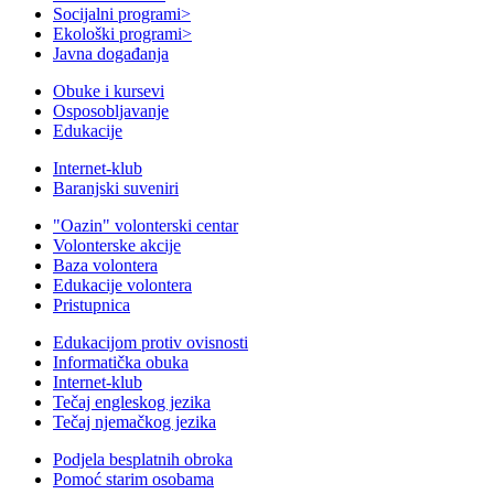
Socijalni programi
>
Ekološki programi
>
Javna događanja
Obuke i kursevi
Osposobljavanje
Edukacije
Internet-klub
Baranjski suveniri
"Oazin" volonterski centar
Volonterske akcije
Baza volontera
Edukacije volontera
Pristupnica
Edukacijom protiv ovisnosti
Informatička obuka
Internet-klub
Tečaj engleskog jezika
Tečaj njemačkog jezika
Podjela besplatnih obroka
Pomoć starim osobama