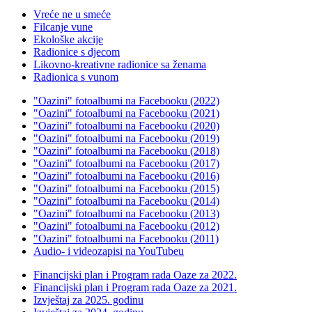
Vreće ne u smeće
Filcanje vune
Ekološke akcije
Radionice s djecom
Likovno-kreativne radionice sa ženama
Radionica s vunom
"Oazini" fotoalbumi na Facebooku (2022)
"Oazini" fotoalbumi na Facebooku (2021)
"Oazini" fotoalbumi na Facebooku (2020)
"Oazini" fotoalbumi na Facebooku (2019)
"Oazini" fotoalbumi na Facebooku (2018)
"Oazini" fotoalbumi na Facebooku (2017)
"Oazini" fotoalbumi na Facebooku (2016)
"Oazini" fotoalbumi na Facebooku (2015)
"Oazini" fotoalbumi na Facebooku (2014)
"Oazini" fotoalbumi na Facebooku (2013)
"Oazini" fotoalbumi na Facebooku (2012)
"Oazini" fotoalbumi na Facebooku (2011)
Audio- i videozapisi na YouTubeu
Financijski plan i Program rada Oaze za 2022.
Financijski plan i Program rada Oaze za 2021.
Izvještaj za 2025. godinu