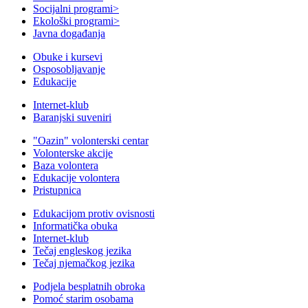
Socijalni programi
>
Ekološki programi
>
Javna događanja
Obuke i kursevi
Osposobljavanje
Edukacije
Internet-klub
Baranjski suveniri
"Oazin" volonterski centar
Volonterske akcije
Baza volontera
Edukacije volontera
Pristupnica
Edukacijom protiv ovisnosti
Informatička obuka
Internet-klub
Tečaj engleskog jezika
Tečaj njemačkog jezika
Podjela besplatnih obroka
Pomoć starim osobama