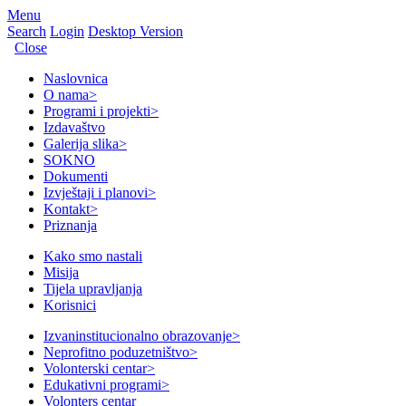
Menu
Search
Login
Desktop Version
Close
Naslovnica
O nama
>
Programi i projekti
>
Izdavaštvo
Galerija slika
>
SOKNO
Dokumenti
Izvještaji i planovi
>
Kontakt
>
Priznanja
Kako smo nastali
Misija
Tijela upravljanja
Korisnici
Izvaninstitucionalno obrazovanje
>
Neprofitno poduzetništvo
>
Volonterski centar
>
Edukativni programi
>
Volonters centar