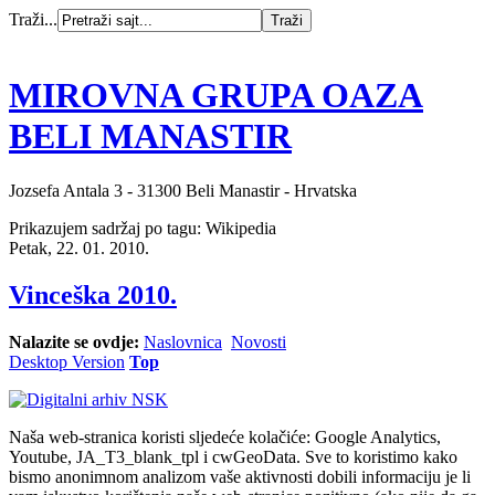
Traži...
MIROVNA GRUPA OAZA
BELI MANASTIR
Jozsefa Antala 3 - 31300 Beli Manastir - Hrvatska
Prikazujem sadržaj po tagu: Wikipedia
Petak, 22. 01. 2010.
Vinceška 2010.
Nalazite se ovdje:
Naslovnica
Novosti
Desktop Version
Top
Naša web-stranica koristi sljedeće kolačiće: Google Analytics,
Youtube, JA_T3_blank_tpl i cwGeoData. Sve to koristimo kako
bismo anonimnom analizom vaše aktivnosti dobili informaciju je li