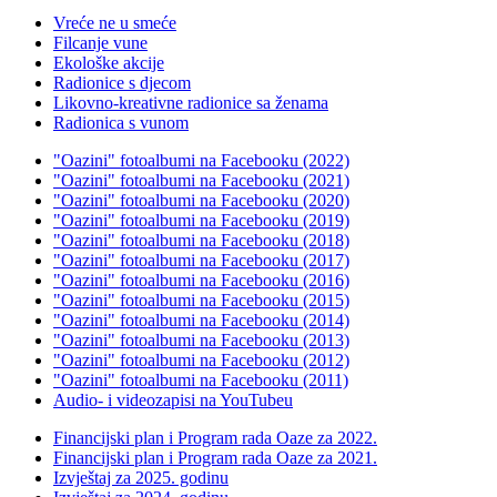
Vreće ne u smeće
Filcanje vune
Ekološke akcije
Radionice s djecom
Likovno-kreativne radionice sa ženama
Radionica s vunom
"Oazini" fotoalbumi na Facebooku (2022)
"Oazini" fotoalbumi na Facebooku (2021)
"Oazini" fotoalbumi na Facebooku (2020)
"Oazini" fotoalbumi na Facebooku (2019)
"Oazini" fotoalbumi na Facebooku (2018)
"Oazini" fotoalbumi na Facebooku (2017)
"Oazini" fotoalbumi na Facebooku (2016)
"Oazini" fotoalbumi na Facebooku (2015)
"Oazini" fotoalbumi na Facebooku (2014)
"Oazini" fotoalbumi na Facebooku (2013)
"Oazini" fotoalbumi na Facebooku (2012)
"Oazini" fotoalbumi na Facebooku (2011)
Audio- i videozapisi na YouTubeu
Financijski plan i Program rada Oaze za 2022.
Financijski plan i Program rada Oaze za 2021.
Izvještaj za 2025. godinu