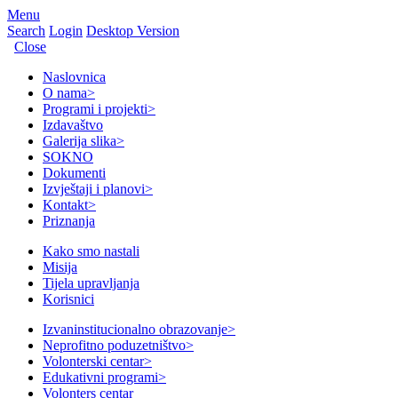
Menu
Search
Login
Desktop Version
Close
Naslovnica
O nama
>
Programi i projekti
>
Izdavaštvo
Galerija slika
>
SOKNO
Dokumenti
Izvještaji i planovi
>
Kontakt
>
Priznanja
Kako smo nastali
Misija
Tijela upravljanja
Korisnici
Izvaninstitucionalno obrazovanje
>
Neprofitno poduzetništvo
>
Volonterski centar
>
Edukativni programi
>
Volonters centar