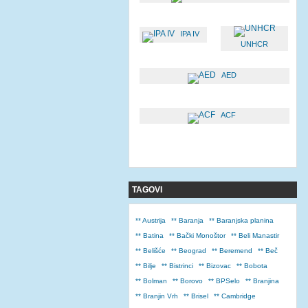
IPA IV
UNHCR
AED
ACF
TAGOVI
** Austrija
** Baranja
** Baranjska planina
** Batina
** Bački Monoštor
** Beli Manastir
** Belišće
** Beograd
** Beremend
** Beč
** Bilje
** Bistrinci
** Bizovac
** Bobota
** Bolman
** Borovo
** BPSelo
** Branjina
** Branjin Vrh
** Brisel
** Cambridge