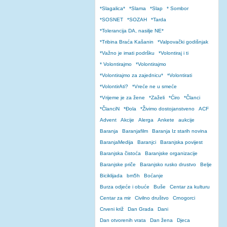
*Slagalica*
*Slama
*Slap
* Sombor
*SOSNET
*SOZAH
*Tarda
*Tolerancija DA, nasilje NE*
*Tribina Braća Kašanin
*Valpovački godišnjak
*Važno je imati podršku
*Volontiraj i ti
* Volontirajmo
*Volontirajmo
*Volontirajmo za zajednicu*
*Volontirati
*VolontirAti?
*Vreće ne u smeće
*Vrijeme je za žene
*Zaželi
*Ćiro
*Članci
*ČlanciN
*Đola
*Živimo dostojanstveno
ACF
Advent
Akcije
Alerga
Ankete
aukcije
Baranja
Baranjafilm
Baranja Iz starih novina
BaranjaMedija
Baranjci
Baranjska povijest
Baranjska čistoća
Baranjske organizacije
Baranjske priče
Baranjsko rusko drustvo
Belje
Biciklijada
bm5h
Boćanje
Burza odjeće i obuće
Buše
Centar za kulturu
Centar za mir
Civilno društvo
Crnogorci
Crveni križ
Dan Grada
Dani
Dan otvorenih vrata
Dan žena
Djeca