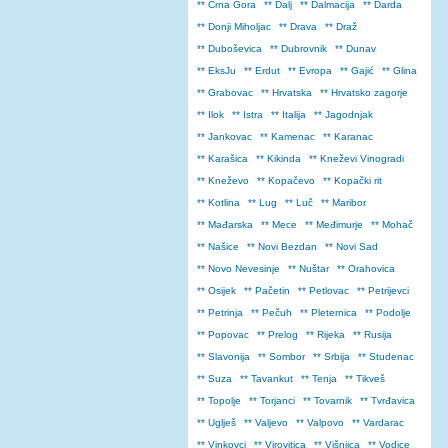
** Crna Gora
** Dalj
** Dalmacija
** Darda
** Donji Miholjac
** Drava
** Draž
** Duboševica
** Dubrovnik
** Dunav
** EksJu
** Erdut
** Evropa
** Gajić
** Glina
** Grabovac
** Hrvatska
** Hrvatsko zagorje
** Ilok
** Istra
** Italija
** Jagodnjak
** Jankovac
** Kamenac
** Karanac
** Karašica
** Kikinda
** Kneževi Vinogradi
** Kneževo
** Kopačevo
** Kopački rit
** Kotlina
** Lug
** Luč
** Maribor
** Mađarska
** Mece
** Međimurje
** Mohač
** Našice
** Novi Bezdan
** Novi Sad
** Novo Nevesinje
** Nuštar
** Orahovica
** Osijek
** Pačetin
** Petlovac
** Petrijevci
** Petrinja
** Pečuh
** Pleternica
** Podolje
** Popovac
** Prelog
** Rijeka
** Rusija
** Slavonija
** Sombor
** Srbija
** Studenac
** Suza
** Tavankut
** Tenja
** Tikveš
** Topolje
** Torjanci
** Tovarnik
** Tvrđavica
** Uglješ
** Valjevo
** Valpovo
** Vardarac
** Vinkovci
** Virovitica
** Višnjica
** Vodice