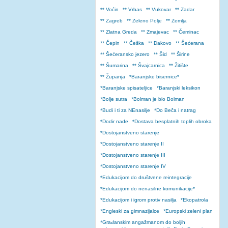
** Voćin
** Vrbas
** Vukovar
** Zadar
** Zagreb
** Zeleno Polje
** Zemlja
** Zlatna Greda
** Zmajevac
** Čeminac
** Čepin
** Češka
** Đakovo
** Šećerana
** Šećeransko jezero
** Šid
** Širine
** Šumarina
** Švajcarnica
** Žitište
** Županja
*Baranjske bisernice*
*Baranjske spisateljice
*Baranjski leksikon
*Bolje sutra
*Bolman je bio Bolman
*Budi i ti za NEnasilje
*Do Beča i natrag
*Dodir nade
*Dostava besplatnih toplih obroka
*Dostojanstveno starenje
*Dostojanstveno starenje II
*Dostojanstveno starenje III
*Dostojanstveno starenje IV
*Edukacijom do društvene reintegracije
*Edukacijom do nenasilne komunikacije*
*Edukacijom i igrom protiv nasilja
*Ekopatrola
*Engleski za gimnazijalce
*Europski zeleni plan
*Građanskim angažmanom do boljih