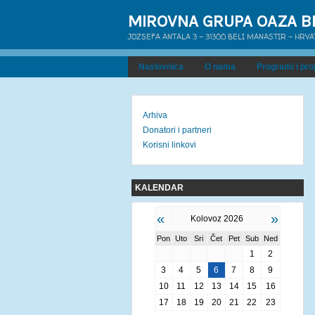
MIROVNA GRUPA OAZA B
JOZSEFA ANTALA 3 - 31300 BELI MANASTIR - HRV
Naslovnica
O nama
Programi i proj
Arhiva
Donatori i partneri
Korisni linkovi
KALENDAR
«
»
Kolovoz 2026
Pon
Uto
Sri
Čet
Pet
Sub
Ned
1
2
3
4
5
6
7
8
9
10
11
12
13
14
15
16
17
18
19
20
21
22
23