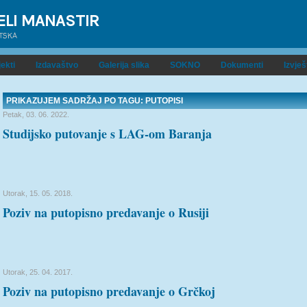
ELI MANASTIR
ATSKA
ekti
Izdavaštvo
Galerija slika
SOKNO
Dokumenti
Izvješ
PRIKAZUJEM SADRŽAJ PO TAGU: PUTOPISI
Petak, 03. 06. 2022.
Studijsko putovanje s LAG-om Baranja
Utorak, 15. 05. 2018.
Poziv na putopisno predavanje o Rusiji
Utorak, 25. 04. 2017.
Poziv na putopisno predavanje o Grčkoj