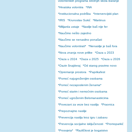
volonterskih programa srednjih škola Baranje
*Hrvatska volontira
*INA
*Institucionalna podrška
*Intervencijski plan
*IRIS
*Krunoslav Sukić
*Martinus
*Milijarda ustaje
*Nasilje baš nije fer
*Naučimo nešto zajedno
*Naučimo se nenasilno ponašati
*Naučimo volontirati*
*Nenasilje je baš fora
*Nova znanja nove prilike
*Oaza u 2023
*Oaza u 2024
*Oaza u 2025
*Oaza u 2026
*Oazin šnajderaj
*Od starog pravimo novo
*Opremanje prostora
*Paprikafest
*Pomoć najugroženijim osobama
*Pomoć nezaposlenim ženama*
*Pomoć starim i nemoćnim osobama
*Pomoć ugroženim Belomanastircima
*Povezani za veze bez nasilja
*Praonica
*Prepoznajmo nasilje
*Prevencija nasilja kroz igru i zabavu
*Prevencija socijalne isključenosti
*Promoparkić
*Prosvjeta*
*Različitost je bogatstvo