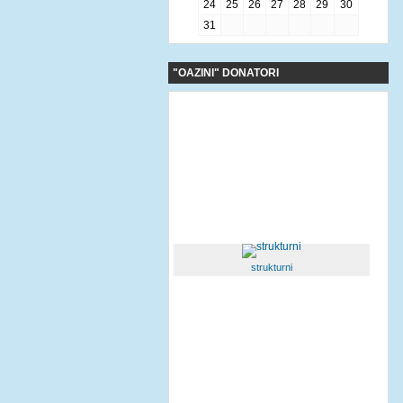
24
25
26
27
28
29
30
31
"OAZINI" DONATORI
strukturni