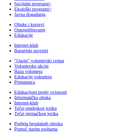
Socijalni programi
>
Ekološki programi
>
Javna događanja
Obuke i kursevi
Osposobljavanje
Edukacije
Internet-klub
Baranjski suveniri
"Oazin" volonterski centar
Volonterske akcije
Baza volontera
Edukacije volontera
Pristupnica
Edukacijom protiv ovisnosti
Informatička obuka
Internet-klub
Tečaj engleskog jezika
Tečaj njemačkog jezika
Podjela besplatnih obroka
Pomoć starim osobama