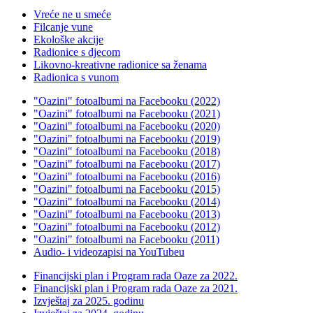
Vreće ne u smeće
Filcanje vune
Ekološke akcije
Radionice s djecom
Likovno-kreativne radionice sa ženama
Radionica s vunom
"Oazini" fotoalbumi na Facebooku (2022)
"Oazini" fotoalbumi na Facebooku (2021)
"Oazini" fotoalbumi na Facebooku (2020)
"Oazini" fotoalbumi na Facebooku (2019)
"Oazini" fotoalbumi na Facebooku (2018)
"Oazini" fotoalbumi na Facebooku (2017)
"Oazini" fotoalbumi na Facebooku (2016)
"Oazini" fotoalbumi na Facebooku (2015)
"Oazini" fotoalbumi na Facebooku (2014)
"Oazini" fotoalbumi na Facebooku (2013)
"Oazini" fotoalbumi na Facebooku (2012)
"Oazini" fotoalbumi na Facebooku (2011)
Audio- i videozapisi na YouTubeu
Financijski plan i Program rada Oaze za 2022.
Financijski plan i Program rada Oaze za 2021.
Izvještaj za 2025. godinu