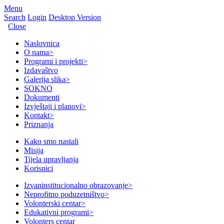
Menu
Search
Login
Desktop Version
Close
Naslovnica
O nama
>
Programi i projekti
>
Izdavaštvo
Galerija slika
>
SOKNO
Dokumenti
Izvještaji i planovi
>
Kontakt
>
Priznanja
Kako smo nastali
Misija
Tijela upravljanja
Korisnici
Izvaninstitucionalno obrazovanje
>
Neprofitno poduzetništvo
>
Volonterski centar
>
Edukativni programi
>
Volonters centar