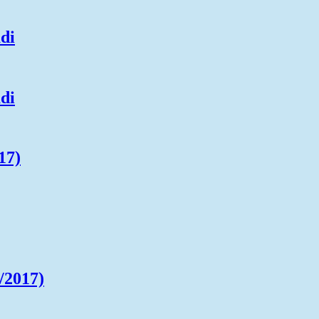
adi
adi
17)
/2017)