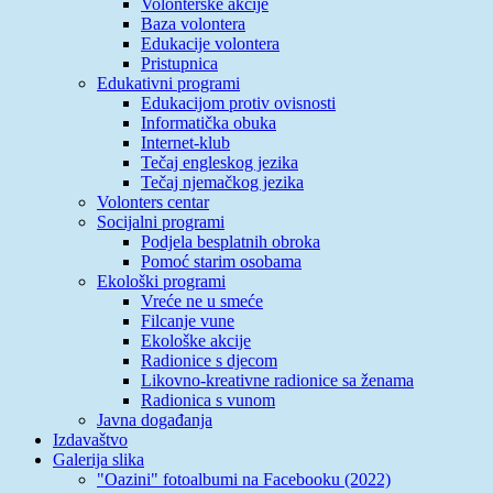
Volonterske akcije
Baza volontera
Edukacije volontera
Pristupnica
Edukativni programi
Edukacijom protiv ovisnosti
Informatička obuka
Internet-klub
Tečaj engleskog jezika
Tečaj njemačkog jezika
Volonters centar
Socijalni programi
Podjela besplatnih obroka
Pomoć starim osobama
Ekološki programi
Vreće ne u smeće
Filcanje vune
Ekološke akcije
Radionice s djecom
Likovno-kreativne radionice sa ženama
Radionica s vunom
Javna događanja
Izdavaštvo
Galerija slika
"Oazini" fotoalbumi na Facebooku (2022)