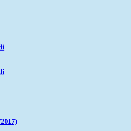
di
di
/2017)