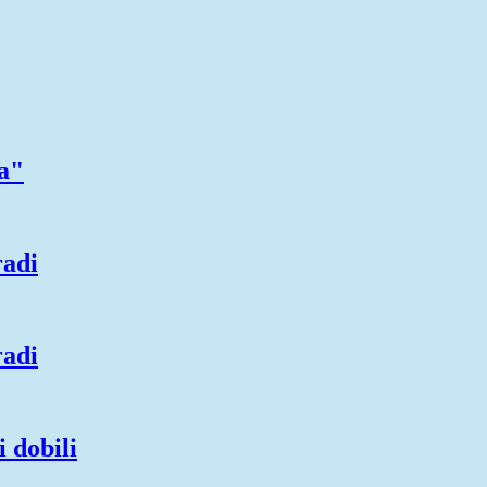
pa"
radi
radi
 dobili