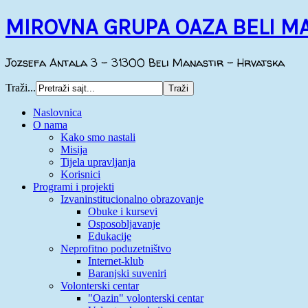
MIROVNA GRUPA OAZA BELI M
Jozsefa Antala 3 - 31300 Beli Manastir - Hrvatska
Traži...
Naslovnica
O nama
Kako smo nastali
Misija
Tijela upravljanja
Korisnici
Programi i projekti
Izvaninstitucionalno obrazovanje
Obuke i kursevi
Osposobljavanje
Edukacije
Neprofitno poduzetništvo
Internet-klub
Baranjski suveniri
Volonterski centar
"Oazin" volonterski centar