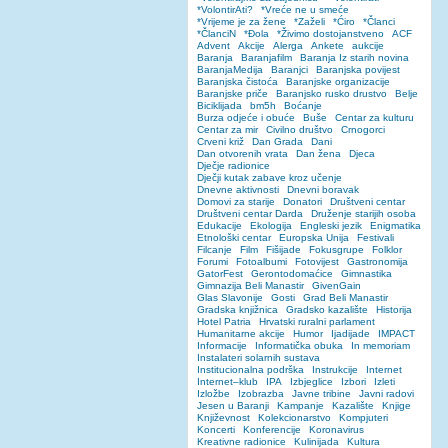
*VolontirAti?
*Vreće ne u smeće
*Vrijeme je za žene
*Zaželi
*Ćiro
*Članci
*ČlanciN
*Đola
*Živimo dostojanstveno
ACF
Advent
Akcije
Alerga
Ankete
aukcije
Baranja
Baranjafilm
Baranja Iz starih novina
BaranjaMedija
Baranjci
Baranjska povijest
Baranjska čistoća
Baranjske organizacije
Baranjske priče
Baranjsko rusko drustvo
Belje
Biciklijada
bm5h
Boćanje
Burza odjeće i obuće
Buše
Centar za kulturu
Centar za mir
Civilno društvo
Crnogorci
Crveni križ
Dan Grada
Dani
Dan otvorenih vrata
Dan žena
Djeca
Dječje radionice
Dječji kutak zabave kroz učenje
Dnevne aktivnosti
Dnevni boravak
Domovi za starije
Donatori
Društveni centar
Društveni centar Darda
Druženje starijih osoba
Edukacije
Ekologija
Engleski jezik
Enigmatika
Etnološki centar
Europska Unija
Festivali
Filcanje
Film
Fišijade
Fokusgrupe
Folklor
Forumi
Fotoalbumi
Fotovijest
Gastronomija
GatorFest
Gerontodomaćice
Gimnastika
Gimnazija Beli Manastir
GivenGain
Glas Slavonije
Gosti
Grad Beli Manastir
Gradska knjižnica
Gradsko kazalište
Historija
Hotel Patria
Hrvatski ruralni parlament
Humanitarne akcije
Humor
Ijadijade
IMPACT
Informacije
Informatička obuka
In memoriam
Instalateri solarnih sustava
Institucionalna podrška
Instrukcije
Internet
Internet–klub
IPA
Izbjeglice
Izbori
Izleti
Izložbe
Izobrazba
Javne tribine
Javni radovi
Jesen u Baranji
Kampanje
Kazalište
Knjige
Književnost
Kolekcionarstvo
Kompjuteri
Koncerti
Konferencije
Koronavirus
Kreativne radionice
Kulinijada
Kultura