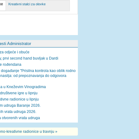
Kreativni stalci za olovke
jesti Administrator
za odjeće i obuće
, prvi second hand buvljak u Dardi
je rođendana
 događanje "Prisilna kontrola kao oblik rodno
 nasilja: od prepoznavanja do odgovora
a u Kneževim Vinogradima
društvene igre u lipnju
tivne radionice u lipnju
m udruga Baranje 2026.
ih vrata udruga 2026.
 otvorenih vrata udruga
vno-kreativne radionice u travnju »