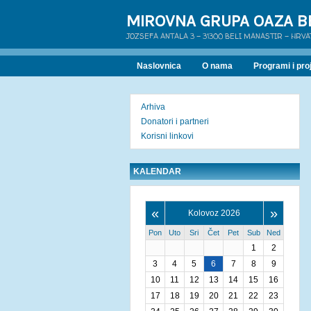
MIROVNA GRUPA OAZA B
JOZSEFA ANTALA 3 - 31300 BELI MANASTIR - HRV
Naslovnica
O nama
Programi i proj
Arhiva
Donatori i partneri
Korisni linkovi
KALENDAR
«
»
Kolovoz 2026
Pon
Uto
Sri
Čet
Pet
Sub
Ned
1
2
3
4
5
6
7
8
9
10
11
12
13
14
15
16
17
18
19
20
21
22
23