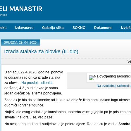
ELI MANASTIR
ATSKA
ekti
Izdavaštvo
Galerija slika
SOKNO
Dokumenti
Izvješ
SRIJEDA, 29. 04. 2026.
Izrada stalaka za olovke (II. dio)
ve
U srijedu,
29.4.2026.
godine, ponovo
je održana radionica izrade stalaka
za olovke.
Na prošloj radionici
,
Na ovotjednoj radionici 
održanoj 4.3., sudjelovao je samo
jedan dječak pa je tema ponovljena.
Zadatak je bio da se limenke od kukuruza oblože tkaninom i nakon toga ukrase.
dugmići i drvene figurice.
Najteži dio ovog zadatka je konstantna upotreba vrućeg ljepila pa je prisutna op
shvate i ne igraju se, već paze.
Na ovotjednoj radionici sudjelovalo je petero djece. Radionicu je vodila
Sandra