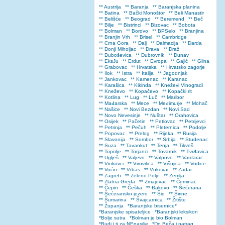
** Austrija
** Baranja
** Baranjska planina
** Batina
** Bački Monoštor
** Beli Manastir
** Belišće
** Beograd
** Beremend
** Beč
** Bilje
** Bistrinci
** Bizovac
** Bobota
** Bolman
** Borovo
** BPSelo
** Branjina
** Branjin Vrh
** Brisel
** Cambridge
** Crna Gora
** Dalj
** Dalmacija
** Darda
** Donji Miholjac
** Drava
** Draž
** Duboševica
** Dubrovnik
** Dunav
** EksJu
** Erdut
** Evropa
** Gajić
** Glina
** Grabovac
** Hrvatska
** Hrvatsko zagorje
** Ilok
** Istra
** Italija
** Jagodnjak
** Jankovac
** Kamenac
** Karanac
** Karašica
** Kikinda
** Kneževi Vinogradi
** Kneževo
** Kopačevo
** Kopački rit
** Kotlina
** Lug
** Luč
** Maribor
** Mađarska
** Mece
** Međimurje
** Mohač
** Našice
** Novi Bezdan
** Novi Sad
** Novo Nevesinje
** Nuštar
** Orahovica
** Osijek
** Pačetin
** Petlovac
** Petrijevci
** Petrinja
** Pečuh
** Pleternica
** Podolje
** Popovac
** Prelog
** Rijeka
** Rusija
** Slavonija
** Sombor
** Srbija
** Studenac
** Suza
** Tavankut
** Tenja
** Tikveš
** Topolje
** Torjanci
** Tovarnik
** Tvrđavica
** Uglješ
** Valjevo
** Valpovo
** Vardarac
** Vinkovci
** Virovitica
** Višnjica
** Vodice
** Voćin
** Vrbas
** Vukovar
** Zadar
** Zagreb
** Zeleno Polje
** Zemlja
** Zlatna Greda
** Zmajevac
** Čeminac
** Čepin
** Češka
** Đakovo
** Šećerana
** Šećeransko jezero
** Šid
** Širine
** Šumarina
** Švajcarnica
** Žitište
** Županja
*Baranjske bisernice*
*Baranjske spisateljice
*Baranjski leksikon
*Bolje sutra
*Bolman je bio Bolman
*Budi i ti za NEnasilje
*Do Beča i natrag