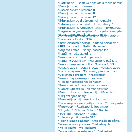
*Dodir nade
*Dostava besplatnih toplih obroka
*Dostojanstveno starenje
*Dostojanstveno starenje II
*Dostojanstveno starenje III
*Dostojanstveno starenje IV
*Edukacijom do društvene reintegracije
*Edukacijom do nenasilne komunikacije*
*Edukacijom i igrom protiv nasilja
*Ekopatrola
*Engleski za gimnazijalce
*Europski zeleni plan
*Građanskim angažmanom do boljih
volonterskih programa srednjih škola Baranje
*Hrvatska volontira
*INA
*Institucionalna podrška
*Intervencijski plan
*IRIS
*Krunoslav Sukić
*Martinus
*Milijarda ustaje
*Nasilje baš nije fer
*Naučimo nešto zajedno
*Naučimo se nenasilno ponašati
*Naučimo volontirati*
*Nenasilje je baš fora
*Nova znanja nove prilike
*Oaza u 2023
*Oaza u 2024
*Oaza u 2025
*Oaza u 2026
*Oazin šnajderaj
*Od starog pravimo novo
*Opremanje prostora
*Paprikafest
*Pomoć najugroženijim osobama
*Pomoć nezaposlenim ženama*
*Pomoć starim i nemoćnim osobama
*Pomoć ugroženim Belomanastircima
*Povezani za veze bez nasilja
*Praonica
*Prepoznajmo nasilje
*Prevencija nasilja kroz igru i zabavu
*Prevencija socijalne isključenosti
*Promoparkić
*Prosvjeta*
*Različitost je bogatstvo
*Slagalica*
*Slama
*Slap
* Sombor
*SOSNET
*SOZAH
*Tarda
*Tolerancija DA, nasilje NE*
*Tribina Braća Kašanin
*Valpovački godišnjak
*Važno je imati podršku
*Volontiraj i ti
* Volontirajmo
*Volontirajmo
*Volontirajmo za zajednicu*
*Volontirati