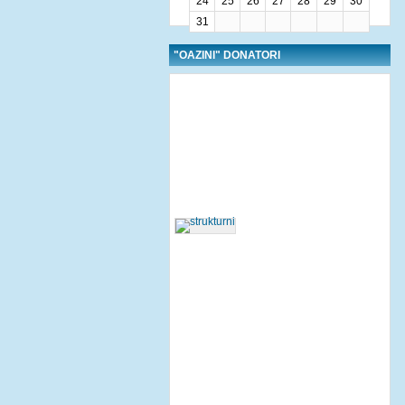
24
25
26
27
28
29
30
31
"OAZINI" DONATORI