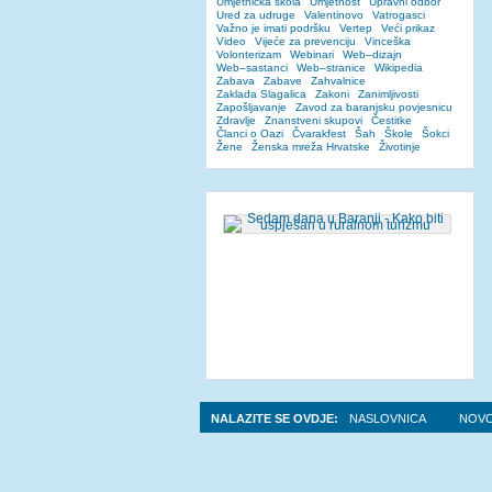
Umjetnička škola
Umjetnost
Upravni odbor
Ured za udruge
Valentinovo
Vatrogasci
Važno je imati podršku
Vertep
Veći prikaz
Video
Vijeće za prevenciju
Vinceška
Volonterizam
Webinari
Web–dizajn
Web–sastanci
Web–stranice
Wikipedia
Zabava
Zabave
Zahvalnice
Zaklada Slagalica
Zakoni
Zanimljivosti
Zapošljavanje
Zavod za baranjsku povjesnicu
Zdravlje
Znanstveni skupovi
Čestitke
Članci o Oazi
Čvarakfest
Šah
Škole
Šokci
Žene
Ženska mreža Hrvatske
Životinje
NALAZITE SE OVDJE:
NASLOVNICA
NOVO