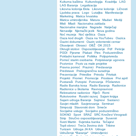
Kulturna baština
Kulturologija
Kvadrilja
LAG
LAG Baranja
Legalizacija
Likovna kolonija Đola
Likovne kolonije
Ličnosti
Ljudska prava
Logo
Lutaljka
Manifestacije
Marketing
Matica hrvatska
Matica umirovljenika
Matura
Mađari
Mediji
Misli
Mladi
Nacionalna zaklada
Nacionalne manjine
Nagrade
Natječaji
Nenasilje
Njemački jezik
Nova godina
Noć muzeja
Noć vještica
Oaza
Oaza kod drugih
Oaza na YouTubeu
Oazica
Oazini dokumenti
Oazin volonterski centar
Obavijesti
Obrasci
OBŽ
OK 2015
Okrugli stolovi
Osposobljavanje
Pdf
Peticije
PGDI
Pjesme
Plakati
Ples
Poduzetništvo
Pokladni karneval
Politika
Poljoprivreda
Pomoć starim osobama
Potpisivanje ugovora
Pozivnice
Poziv za male projekte
Pravna pomoć
Praznici
Predavanja
Predstave
Prekogranična suradnja
Prezentacije
Priredbe
Priroda
Privitak
Projekti
Promet
Promocije
Proslave
Prvi april
Pustaraši
Putopisi
Putovanja
Pčelarstvo
Radio Banska kosa
Radio Baranja
Radionice
Radionice u školama
Ravnopravnost
Rekreativne radionice
Riječi
Romi
Rukotvorine
Ruralni razvoj
Sajam knjiga
Sajam udruga Baranje
Sajmovi
Sastanci
Savjet mladih
Savjetovanja
Seminari
Simpoziji
Slavonski dom
Smeće
Socijalne usluge
Socijalno poduzetništvo
SOKNO
Sport
SRAZ
SRC Kneževi Vinogradi
Strip
Stručno osposobljavanje
Suveniri
Sveti Martin
Svjetska banka
Tečajevi
Topli obroci
Treća životna dob
Tribine
Turizam
Udruga JA KA
Udruge
Udruženje *Baranja*
Umirovljenici