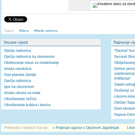
Tagovi:
Djeca
Dječje radionice
Vezane vijesti
Najnovije vi
Dječja radionica
"Oazina" bur
Dječja radionica na otvorenom
Second Story
Oblikovanje mase za modeliranje
Obilježavan
Izrada narukvica
Online javno
uvjetovanog
Dan planeta Zemlje
institucija"
Dječja radionica
Sajam udrug
Igre na otvorenom
Druženje uz 
Izrada ukrasa za vrata
Likovno-krea
Ukrašavanje zečića
Održan Saja
Ukrašavanje kutijica i kasica
Dani otvoren
Najava Dana
Prethodni i sljedeći članak:
« Potpisan ugovor s Općinom Jagodnjak
Liko