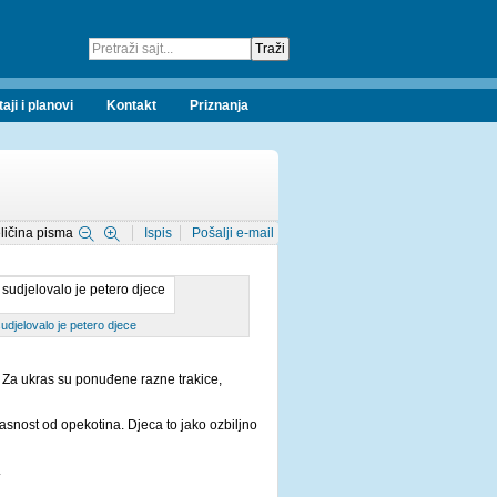
taji i planovi
Kontakt
Priznanja
ličina pisma
Ispis
Pošalji e-mail
sudjelovalo je petero djece
 Za ukras su ponuđene razne trakice,
asnost od opekotina. Djeca to jako ozbiljno
.