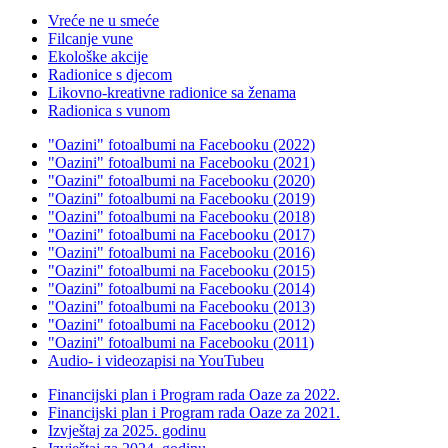
Vreće ne u smeće
Filcanje vune
Ekološke akcije
Radionice s djecom
Likovno-kreativne radionice sa ženama
Radionica s vunom
"Oazini" fotoalbumi na Facebooku (2022)
"Oazini" fotoalbumi na Facebooku (2021)
"Oazini" fotoalbumi na Facebooku (2020)
"Oazini" fotoalbumi na Facebooku (2019)
"Oazini" fotoalbumi na Facebooku (2018)
"Oazini" fotoalbumi na Facebooku (2017)
"Oazini" fotoalbumi na Facebooku (2016)
"Oazini" fotoalbumi na Facebooku (2015)
"Oazini" fotoalbumi na Facebooku (2014)
"Oazini" fotoalbumi na Facebooku (2013)
"Oazini" fotoalbumi na Facebooku (2012)
"Oazini" fotoalbumi na Facebooku (2011)
Audio- i videozapisi na YouTubeu
Financijski plan i Program rada Oaze za 2022.
Financijski plan i Program rada Oaze za 2021.
Izvještaj za 2025. godinu