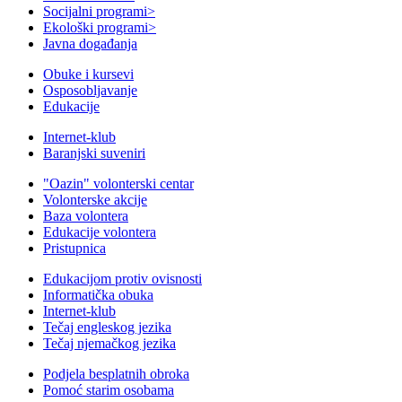
Socijalni programi
>
Ekološki programi
>
Javna događanja
Obuke i kursevi
Osposobljavanje
Edukacije
Internet-klub
Baranjski suveniri
"Oazin" volonterski centar
Volonterske akcije
Baza volontera
Edukacije volontera
Pristupnica
Edukacijom protiv ovisnosti
Informatička obuka
Internet-klub
Tečaj engleskog jezika
Tečaj njemačkog jezika
Podjela besplatnih obroka
Pomoć starim osobama