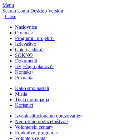
Menu
Search
Login
Desktop Version
Close
Naslovnica
O nama
>
Programi i projekti
>
Izdavaštvo
Galerija slika
>
SOKNO
Dokumenti
Izvještaji i planovi
>
Kontakt
>
Priznanja
Kako smo nastali
Misija
Tijela upravljanja
Korisnici
Izvaninstitucionalno obrazovanje
>
Neprofitno poduzetništvo
>
Volonterski centar
>
Edukativni programi
>
Volonters centar