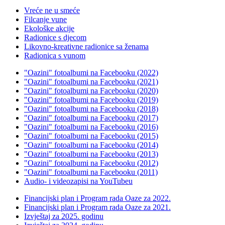
Vreće ne u smeće
Filcanje vune
Ekološke akcije
Radionice s djecom
Likovno-kreativne radionice sa ženama
Radionica s vunom
"Oazini" fotoalbumi na Facebooku (2022)
"Oazini" fotoalbumi na Facebooku (2021)
"Oazini" fotoalbumi na Facebooku (2020)
"Oazini" fotoalbumi na Facebooku (2019)
"Oazini" fotoalbumi na Facebooku (2018)
"Oazini" fotoalbumi na Facebooku (2017)
"Oazini" fotoalbumi na Facebooku (2016)
"Oazini" fotoalbumi na Facebooku (2015)
"Oazini" fotoalbumi na Facebooku (2014)
"Oazini" fotoalbumi na Facebooku (2013)
"Oazini" fotoalbumi na Facebooku (2012)
"Oazini" fotoalbumi na Facebooku (2011)
Audio- i videozapisi na YouTubeu
Financijski plan i Program rada Oaze za 2022.
Financijski plan i Program rada Oaze za 2021.
Izvještaj za 2025. godinu