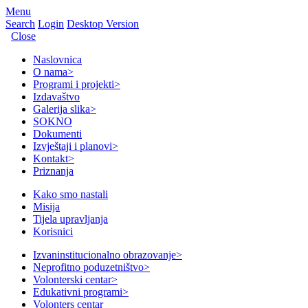
Menu
Search
Login
Desktop Version
Close
Naslovnica
O nama
>
Programi i projekti
>
Izdavaštvo
Galerija slika
>
SOKNO
Dokumenti
Izvještaji i planovi
>
Kontakt
>
Priznanja
Kako smo nastali
Misija
Tijela upravljanja
Korisnici
Izvaninstitucionalno obrazovanje
>
Neprofitno poduzetništvo
>
Volonterski centar
>
Edukativni programi
>
Volonters centar