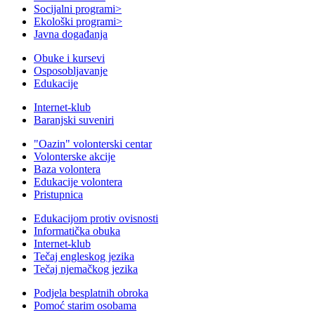
Socijalni programi
>
Ekološki programi
>
Javna događanja
Obuke i kursevi
Osposobljavanje
Edukacije
Internet-klub
Baranjski suveniri
"Oazin" volonterski centar
Volonterske akcije
Baza volontera
Edukacije volontera
Pristupnica
Edukacijom protiv ovisnosti
Informatička obuka
Internet-klub
Tečaj engleskog jezika
Tečaj njemačkog jezika
Podjela besplatnih obroka
Pomoć starim osobama