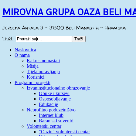
MIROVNA GRUPA OAZA BELI M
Jozsefa Antala 3 - 31300 Beli Manastir - Hrvatska
Traži...
Naslovnica
O nama
Kako smo nastali
Misija
Tijela upravljanja
Korisnici
Programi i projekti
Izvaninstitucionalno obrazovanje
Obuke i kursevi
Osposobljavanje
Edukacije
Neprofitno poduzetništvo
Internet-klub
Baranjski suveniri
Volonterski centar
"Oazin" volonterski centar