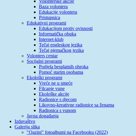
Volonterske akcije
Baza volontera
Edukacije volontera
Pristupnica
Edukativni programi
Edukacijom protiv ovisnosti
Informatička obuka
Internet-klub
Tečaj engleskog jezika
Tečaj njemačkog jezika
Volonters centar
Socijalni programi
Podjela besplatnih obroka
Pomoć starim osobama
Ekološki programi
Vreće ne u smeće
Filcanje vune
Ekološke akcije
Radionice s djecom
Likovno-kreativne radionice sa ženama
Radionica s vunom
Javna događanja
Izdavaštvo
Galerija slika
"Oazini" fotoalbumi na Facebooku (2022)