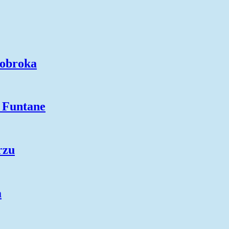
 obroka
z Funtane
rzu
a