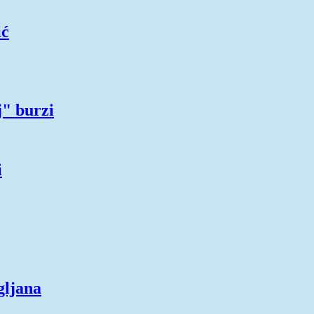
ić
j" burzi
i
gljana