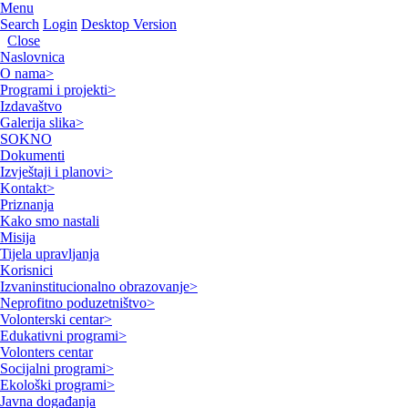
Menu
Search
Login
Desktop Version
Close
Naslovnica
O nama
>
Programi i projekti
>
Izdavaštvo
Galerija slika
>
SOKNO
Dokumenti
Izvještaji i planovi
>
Kontakt
>
Priznanja
Kako smo nastali
Misija
Tijela upravljanja
Korisnici
Izvaninstitucionalno obrazovanje
>
Neprofitno poduzetništvo
>
Volonterski centar
>
Edukativni programi
>
Volonters centar
Socijalni programi
>
Ekološki programi
>
Javna događanja