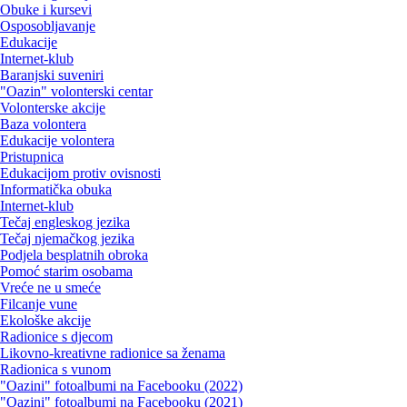
Obuke i kursevi
Osposobljavanje
Edukacije
Internet-klub
Baranjski suveniri
"Oazin" volonterski centar
Volonterske akcije
Baza volontera
Edukacije volontera
Pristupnica
Edukacijom protiv ovisnosti
Informatička obuka
Internet-klub
Tečaj engleskog jezika
Tečaj njemačkog jezika
Podjela besplatnih obroka
Pomoć starim osobama
Vreće ne u smeće
Filcanje vune
Ekološke akcije
Radionice s djecom
Likovno-kreativne radionice sa ženama
Radionica s vunom
"Oazini" fotoalbumi na Facebooku (2022)
"Oazini" fotoalbumi na Facebooku (2021)