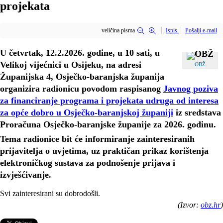
projekata
veličina pisma
Ispis
Pošalji e-mail
U četvrtak,
12.2.2026.
godine, u 10 sati, u
Velikoj vijećnici u Osijeku, na adresi
OBŽ
Županijska 4, Osječko-baranjska županija
organizira radionicu povodom raspisanog
Javnog poziva
za financiranje programa i projekata udruga od interesa
za opće dobro u Osječko-baranjskoj županiji
iz sredstava
Proračuna Osječko-baranjske županije za 2026. godinu.
Tema radionice bit će informiranje zainteresiranih
prijavitelja o uvjetima, uz praktičan prikaz korištenja
elektroničkog sustava za podnošenje prijava i
izvješćivanje.
Svi zainteresirani su dobrodošli.
(Izvor:
obz.hr
)