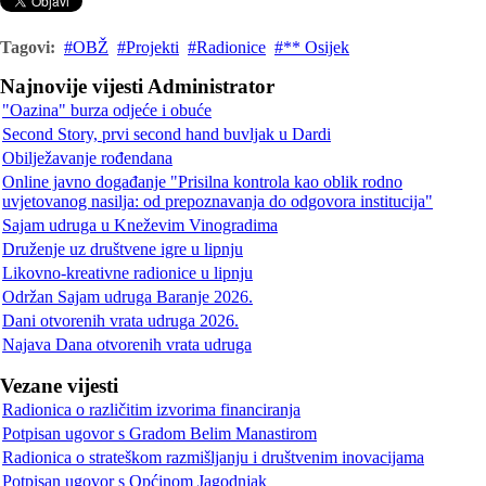
Tagovi:
OBŽ
Projekti
Radionice
** Osijek
Najnovije vijesti Administrator
"Oazina" burza odjeće i obuće
Second Story, prvi second hand buvljak u Dardi
Obilježavanje rođendana
Online javno događanje "Prisilna kontrola kao oblik rodno
uvjetovanog nasilja: od prepoznavanja do odgovora institucija"
Sajam udruga u Kneževim Vinogradima
Druženje uz društvene igre u lipnju
Likovno-kreativne radionice u lipnju
Održan Sajam udruga Baranje 2026.
Dani otvorenih vrata udruga 2026.
Najava Dana otvorenih vrata udruga
Vezane vijesti
Radionica o različitim izvorima financiranja
Potpisan ugovor s Gradom Belim Manastirom
Radionica o strateškom razmišljanju i društvenim inovacijama
Potpisan ugovor s Općinom Jagodnjak