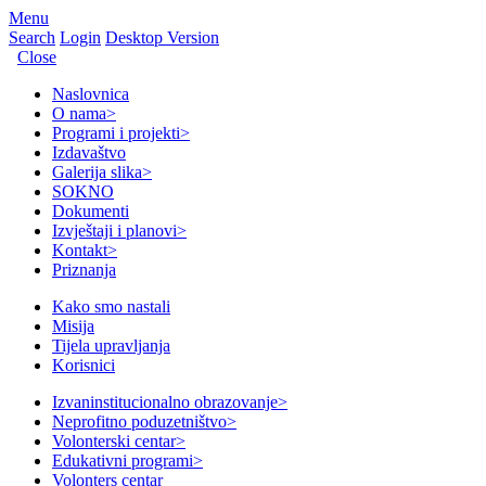
Menu
Search
Login
Desktop Version
Close
Naslovnica
O nama
>
Programi i projekti
>
Izdavaštvo
Galerija slika
>
SOKNO
Dokumenti
Izvještaji i planovi
>
Kontakt
>
Priznanja
Kako smo nastali
Misija
Tijela upravljanja
Korisnici
Izvaninstitucionalno obrazovanje
>
Neprofitno poduzetništvo
>
Volonterski centar
>
Edukativni programi
>
Volonters centar