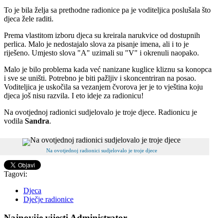
To je bila želja sa prethodne radionice pa je voditeljica poslušala što
djeca žele raditi.
Prema vlastitom izboru djeca su kreirala narukvice od dostupnih
perlica. Malo je nedostajalo slova za pisanje imena, ali i to je
riješeno. Umjesto slova "A" uzimali su "V" i okrenuli naopako.
Malo je bilo problema kada već nanizane kuglice kliznu sa konopca
i sve se uništi. Potrebno je biti pažljiv i skoncentriran na posao.
Voditeljica je uskočila sa vezanjem čvorova jer je to vještina koju
djeca još nisu razvila. I eto ideje za radionicu!
Na ovotjednoj radionici sudjelovalo je troje djece. Radionicu je
vodila
Sandra
.
Na ovotjednoj radionici sudjelovalo je troje djece
Tagovi:
Djeca
Dječje radionice
Najnovije vijesti Administrator