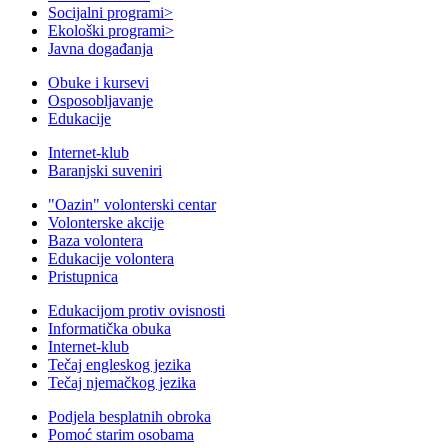
Socijalni programi
>
Ekološki programi
>
Javna događanja
Obuke i kursevi
Osposobljavanje
Edukacije
Internet-klub
Baranjski suveniri
"Oazin" volonterski centar
Volonterske akcije
Baza volontera
Edukacije volontera
Pristupnica
Edukacijom protiv ovisnosti
Informatička obuka
Internet-klub
Tečaj engleskog jezika
Tečaj njemačkog jezika
Podjela besplatnih obroka
Pomoć starim osobama