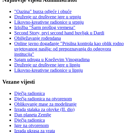
"Oazina" burza odjeće i obuće
Druženje uz društvene igre u srpnju
Likovno-kreativne radionice u srpnju
Izložba "Šarm prošlog vremena"
Second Story, prvi second hand buvljak u Dardi
Obilježavanje rođendana
Online javno događanje "Prisilna kontrola kao oblik rodno
uvjetovanog nasilja: od prepoznavanja do odgovora
institucija"
Sajam udruga u Kneževim Vinogradima
Druženje uz društvene igre u lipnju
Likovno-kreativne radionice u lipnju
Vezane vijesti
Dječja radionica
Dječja radionica na otvorenom
Oblikovanje mase za modeliranje
Izrada stalaka za olovke (II. dio)
Dan planeta Zemlje
Dječja radionica
Igre na otvorenom
Izrada ukrasa za vrata