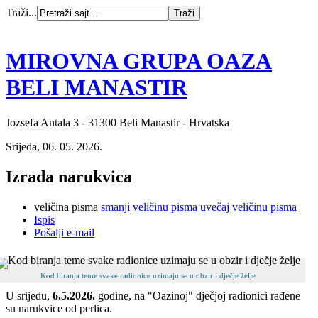
Traži...
MIROVNA GRUPA OAZA
BELI MANASTIR
Jozsefa Antala 3 - 31300 Beli Manastir - Hrvatska
Srijeda, 06. 05. 2026.
Izrada narukvica
veličina pisma
smanji veličinu pisma
uvečaj veličinu pisma
Ispis
Pošalji e-mail
Kod biranja teme svake radionice uzimaju se u obzir i dječje želje
U srijedu,
6.5.2026.
godine, na "Oazinoj" dječjoj radionici rađene
su narukvice od perlica.