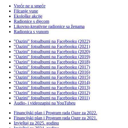
Vreće ne u smeće
Filcanje vune
Ekološke akcije
Radionice s djecom
Likovno-kreativne radionice sa ženama
Radionica s vunom
"Oazini" fotoalbumi na Facebooku (2022)
"Oazini" fotoalbumi na Facebooku (2021)
"Oazini" fotoalbumi na Facebooku (2020)
"Oazini" fotoalbumi na Facebooku (2019)
"Oazini" fotoalbumi na Facebooku (2018)
"Oazini" fotoalbumi na Facebooku (2017)
"Oazini" fotoalbumi na Facebooku (2016)
"Oazini" fotoalbumi na Facebooku (2015)
"Oazini" fotoalbumi na Facebooku (2014)
"Oazini" fotoalbumi na Facebooku (2013)
"Oazini" fotoalbumi na Facebooku (2012)
"Oazini" fotoalbumi na Facebooku (2011)
Audio- i videozapisi na YouTubeu
Financijski plan i Program rada Oaze za 2022.
Financijski plan i Program rada Oaze za 2021.
Izvještaj za 2025. godinu