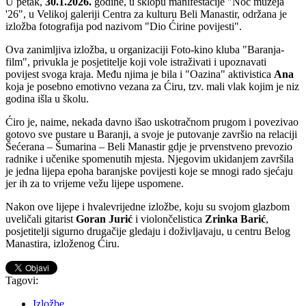
U petak,
30.1.2026.
godine, u sklopu manifestacije "Noć muzeja
'26", u Velikoj galeriji Centra za kulturu Beli Manastir, održana je
izložba fotografija pod nazivom "Dio Ćirine povijesti".
Ova zanimljiva izložba, u organizaciji Foto-kino kluba "Baranja-
film", privukla je posjetitelje koji vole istraživati i upoznavati
povijest svoga kraja. Među njima je bila i "Oazina" aktivistica
Ana
koja je posebno emotivno vezana za Ćiru, tzv. mali vlak kojim je niz
godina išla u školu.
Ćiro je, naime, nekada davno išao uskotračnom prugom i povezivao
gotovo sve pustare u Baranji, a svoje je putovanje završio na relaciji
Šećerana – Šumarina – Beli Manastir gdje je prvenstveno prevozio
radnike i učenike spomenutih mjesta. Njegovim ukidanjem završila
je jedna lijepa epoha baranjske povijesti koje se mnogi rado sjećaju
jer ih za to vrijeme vežu lijepe uspomene.
Nakon ove lijepe i hvalevrijedne izložbe, koju su svojom glazbom
uveličali gitarist
Goran
Jurić
i violončelistica
Zrinka
Barić
,
posjetitelji sigurno drugačije gledaju i doživljavaju, u centru Belog
Manastira, izloženog Ćiru.
Tagovi:
Izložbe