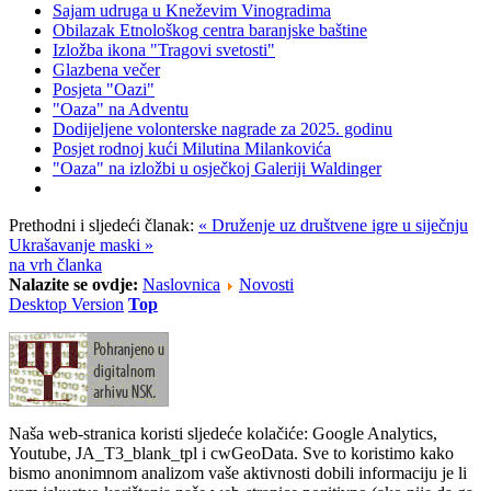
Sajam udruga u Kneževim Vinogradima
Obilazak Etnološkog centra baranjske baštine
Izložba ikona "Tragovi svetosti"
Glazbena večer
Posjeta "Oazi"
"Oaza" na Adventu
Dodijeljene volonterske nagrade za 2025. godinu
Posjet rodnoj kući Milutina Milankovića
"Oaza" na izložbi u osječkoj Galeriji Waldinger
Prethodni i sljedeći članak:
« Druženje uz društvene igre u siječnju
Ukrašavanje maski »
na vrh članka
Nalazite se ovdje:
Naslovnica
Novosti
Desktop Version
Top
Naša web-stranica koristi sljedeće kolačiće: Google Analytics,
Youtube, JA_T3_blank_tpl i cwGeoData. Sve to koristimo kako
bismo anonimnom analizom vaše aktivnosti dobili informaciju je li