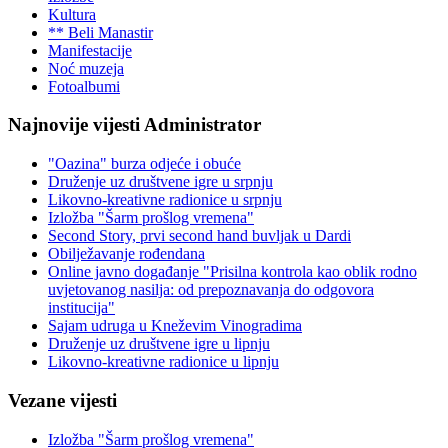
Kultura
** Beli Manastir
Manifestacije
Noć muzeja
Fotoalbumi
Najnovije vijesti Administrator
"Oazina" burza odjeće i obuće
Druženje uz društvene igre u srpnju
Likovno-kreativne radionice u srpnju
Izložba "Šarm prošlog vremena"
Second Story, prvi second hand buvljak u Dardi
Obilježavanje rođendana
Online javno događanje "Prisilna kontrola kao oblik rodno
uvjetovanog nasilja: od prepoznavanja do odgovora
institucija"
Sajam udruga u Kneževim Vinogradima
Druženje uz društvene igre u lipnju
Likovno-kreativne radionice u lipnju
Vezane vijesti
Izložba "Šarm prošlog vremena"