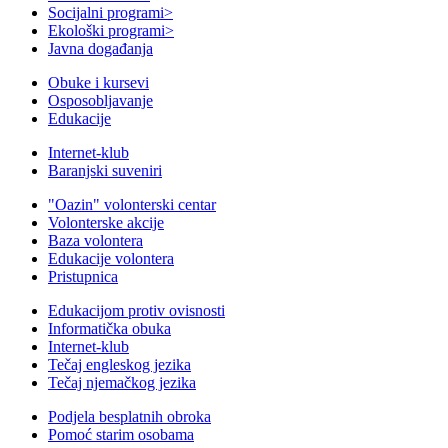
Socijalni programi
>
Ekološki programi
>
Javna događanja
Obuke i kursevi
Osposobljavanje
Edukacije
Internet-klub
Baranjski suveniri
"Oazin" volonterski centar
Volonterske akcije
Baza volontera
Edukacije volontera
Pristupnica
Edukacijom protiv ovisnosti
Informatička obuka
Internet-klub
Tečaj engleskog jezika
Tečaj njemačkog jezika
Podjela besplatnih obroka
Pomoć starim osobama