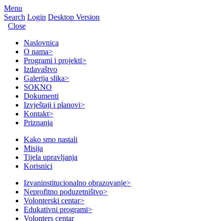
Menu
Search
Login
Desktop Version
Close
Naslovnica
O nama
>
Programi i projekti
>
Izdavaštvo
Galerija slika
>
SOKNO
Dokumenti
Izvještaji i planovi
>
Kontakt
>
Priznanja
Kako smo nastali
Misija
Tijela upravljanja
Korisnici
Izvaninstitucionalno obrazovanje
>
Neprofitno poduzetništvo
>
Volonterski centar
>
Edukativni programi
>
Volonters centar