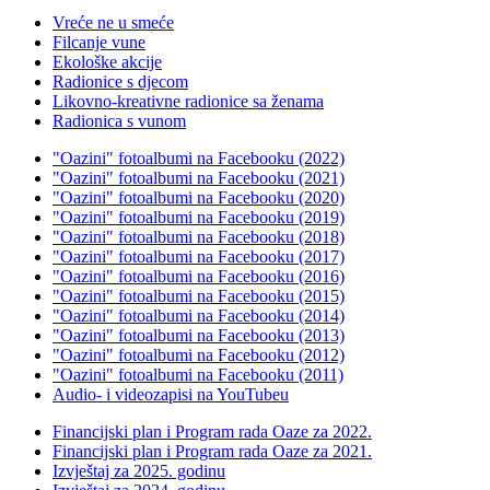
Vreće ne u smeće
Filcanje vune
Ekološke akcije
Radionice s djecom
Likovno-kreativne radionice sa ženama
Radionica s vunom
"Oazini" fotoalbumi na Facebooku (2022)
"Oazini" fotoalbumi na Facebooku (2021)
"Oazini" fotoalbumi na Facebooku (2020)
"Oazini" fotoalbumi na Facebooku (2019)
"Oazini" fotoalbumi na Facebooku (2018)
"Oazini" fotoalbumi na Facebooku (2017)
"Oazini" fotoalbumi na Facebooku (2016)
"Oazini" fotoalbumi na Facebooku (2015)
"Oazini" fotoalbumi na Facebooku (2014)
"Oazini" fotoalbumi na Facebooku (2013)
"Oazini" fotoalbumi na Facebooku (2012)
"Oazini" fotoalbumi na Facebooku (2011)
Audio- i videozapisi na YouTubeu
Financijski plan i Program rada Oaze za 2022.
Financijski plan i Program rada Oaze za 2021.
Izvještaj za 2025. godinu