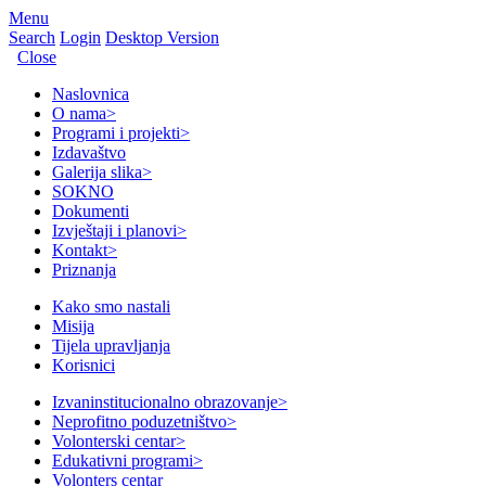
Menu
Search
Login
Desktop Version
Close
Naslovnica
O nama
>
Programi i projekti
>
Izdavaštvo
Galerija slika
>
SOKNO
Dokumenti
Izvještaji i planovi
>
Kontakt
>
Priznanja
Kako smo nastali
Misija
Tijela upravljanja
Korisnici
Izvaninstitucionalno obrazovanje
>
Neprofitno poduzetništvo
>
Volonterski centar
>
Edukativni programi
>
Volonters centar