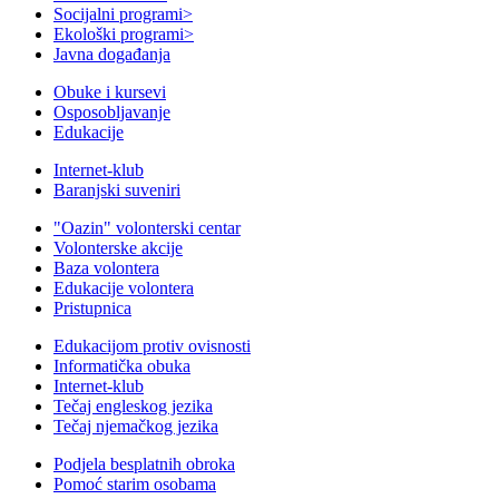
Socijalni programi
>
Ekološki programi
>
Javna događanja
Obuke i kursevi
Osposobljavanje
Edukacije
Internet-klub
Baranjski suveniri
"Oazin" volonterski centar
Volonterske akcije
Baza volontera
Edukacije volontera
Pristupnica
Edukacijom protiv ovisnosti
Informatička obuka
Internet-klub
Tečaj engleskog jezika
Tečaj njemačkog jezika
Podjela besplatnih obroka
Pomoć starim osobama