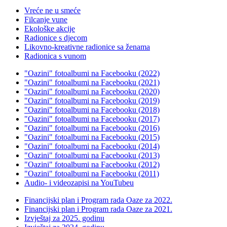
Vreće ne u smeće
Filcanje vune
Ekološke akcije
Radionice s djecom
Likovno-kreativne radionice sa ženama
Radionica s vunom
"Oazini" fotoalbumi na Facebooku (2022)
"Oazini" fotoalbumi na Facebooku (2021)
"Oazini" fotoalbumi na Facebooku (2020)
"Oazini" fotoalbumi na Facebooku (2019)
"Oazini" fotoalbumi na Facebooku (2018)
"Oazini" fotoalbumi na Facebooku (2017)
"Oazini" fotoalbumi na Facebooku (2016)
"Oazini" fotoalbumi na Facebooku (2015)
"Oazini" fotoalbumi na Facebooku (2014)
"Oazini" fotoalbumi na Facebooku (2013)
"Oazini" fotoalbumi na Facebooku (2012)
"Oazini" fotoalbumi na Facebooku (2011)
Audio- i videozapisi na YouTubeu
Financijski plan i Program rada Oaze za 2022.
Financijski plan i Program rada Oaze za 2021.
Izvještaj za 2025. godinu