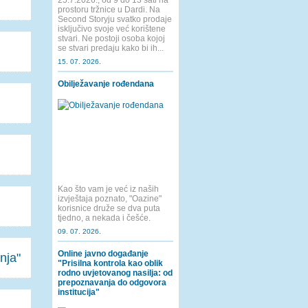
25.7.2026., od 9 do 13 sati na
prostoru tržnice u Dardi. Na
Second Storyju svatko prodaje
isključivo svoje već korištene
stvari. Ne postoji osoba kojoj
se stvari predaju kako bi ih...
15. 07. 2026.
Obilježavanje rođendana
Kao što vam je već iz naših
izvještaja poznato, "Oazine"
korisnice druže se dva puta
tjedno, a nekada i češće.
09. 07. 2026.
Online javno događanje
nja"
"Prisilna kontrola kao oblik
rodno uvjetovanog nasilja: od
prepoznavanja do odgovora
institucija"