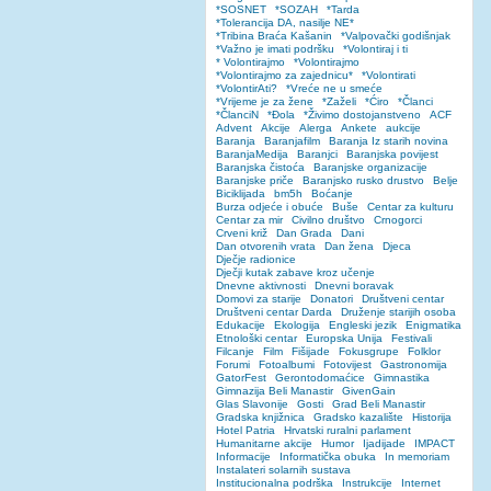
*SOSNET
*SOZAH
*Tarda
*Tolerancija DA, nasilje NE*
*Tribina Braća Kašanin
*Valpovački godišnjak
*Važno je imati podršku
*Volontiraj i ti
* Volontirajmo
*Volontirajmo
*Volontirajmo za zajednicu*
*Volontirati
*VolontirAti?
*Vreće ne u smeće
*Vrijeme je za žene
*Zaželi
*Ćiro
*Članci
*ČlanciN
*Đola
*Živimo dostojanstveno
ACF
Advent
Akcije
Alerga
Ankete
aukcije
Baranja
Baranjafilm
Baranja Iz starih novina
BaranjaMedija
Baranjci
Baranjska povijest
Baranjska čistoća
Baranjske organizacije
Baranjske priče
Baranjsko rusko drustvo
Belje
Biciklijada
bm5h
Boćanje
Burza odjeće i obuće
Buše
Centar za kulturu
Centar za mir
Civilno društvo
Crnogorci
Crveni križ
Dan Grada
Dani
Dan otvorenih vrata
Dan žena
Djeca
Dječje radionice
Dječji kutak zabave kroz učenje
Dnevne aktivnosti
Dnevni boravak
Domovi za starije
Donatori
Društveni centar
Društveni centar Darda
Druženje starijih osoba
Edukacije
Ekologija
Engleski jezik
Enigmatika
Etnološki centar
Europska Unija
Festivali
Filcanje
Film
Fišijade
Fokusgrupe
Folklor
Forumi
Fotoalbumi
Fotovijest
Gastronomija
GatorFest
Gerontodomaćice
Gimnastika
Gimnazija Beli Manastir
GivenGain
Glas Slavonije
Gosti
Grad Beli Manastir
Gradska knjižnica
Gradsko kazalište
Historija
Hotel Patria
Hrvatski ruralni parlament
Humanitarne akcije
Humor
Ijadijade
IMPACT
Informacije
Informatička obuka
In memoriam
Instalateri solarnih sustava
Institucionalna podrška
Instrukcije
Internet