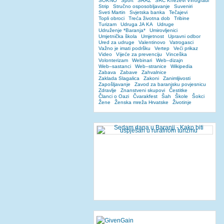
SOKNO
Sport
SRAZ
SRC Kneževi Vinogradi
Strip
Stručno osposobljavanje
Suveniri
Sveti Martin
Svjetska banka
Tečajevi
Topli obroci
Treća životna dob
Tribine
Turizam
Udruga JA KA
Udruge
Udruženje *Baranja*
Umirovljenici
Umjetnička škola
Umjetnost
Upravni odbor
Ured za udruge
Valentinovo
Vatrogasci
Važno je imati podršku
Vertep
Veći prikaz
Video
Vijeće za prevenciju
Vinceška
Volonterizam
Webinari
Web–dizajn
Web–sastanci
Web–stranice
Wikipedia
Zabava
Zabave
Zahvalnice
Zaklada Slagalica
Zakoni
Zanimljivosti
Zapošljavanje
Zavod za baranjsku povjesnicu
Zdravlje
Znanstveni skupovi
Čestitke
Članci o Oazi
Čvarakfest
Šah
Škole
Šokci
Žene
Ženska mreža Hrvatske
Životinje