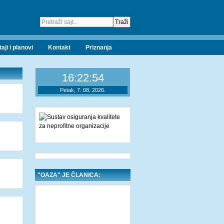
taji i planovi
Kontakt
Priznanja
16:22:55
Petak, 7. 08. 2026.
"OAZA" JE ČLANICA: