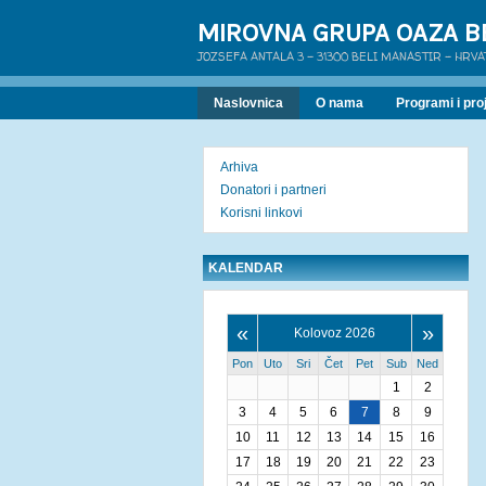
MIROVNA GRUPA OAZA B
JOZSEFA ANTALA 3 - 31300 BELI MANASTIR - HRV
Naslovnica
O nama
Programi i proj
Arhiva
Donatori i partneri
Korisni linkovi
KALENDAR
«
»
Kolovoz 2026
Pon
Uto
Sri
Čet
Pet
Sub
Ned
1
2
3
4
5
6
7
8
9
10
11
12
13
14
15
16
17
18
19
20
21
22
23