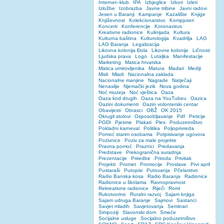
Internet–klub
IPA
Izbjeglice
Izbori
Izleti
Izložbe
Izobrazba
Javne tribine
Javni radovi
Jesen u Baranji
Kampanje
Kazalište
Knjige
Književnost
Kolekcionarstvo
Kompjuteri
Koncerti
Konferencije
Koronavirus
Kreativne radionice
Kulinijada
Kultura
Kulturna baština
Kulturologija
Kvadrilja
LAG
LAG Baranja
Legalizacija
Likovna kolonija Đola
Likovne kolonije
Ličnosti
Ljudska prava
Logo
Lutaljka
Manifestacije
Marketing
Matica hrvatska
Matica umirovljenika
Matura
Mađari
Mediji
Misli
Mladi
Nacionalna zaklada
Nacionalne manjine
Nagrade
Natječaji
Nenasilje
Njemački jezik
Nova godina
Noć muzeja
Noć vještica
Oaza
Oaza kod drugih
Oaza na YouTubeu
Oazica
Oazini dokumenti
Oazin volonterski centar
Obavijesti
Obrasci
OBŽ
OK 2015
Okrugli stolovi
Osposobljavanje
Pdf
Peticije
PGDI
Pjesme
Plakati
Ples
Poduzetništvo
Pokladni karneval
Politika
Poljoprivreda
Pomoć starim osobama
Potpisivanje ugovora
Pozivnice
Poziv za male projekte
Pravna pomoć
Praznici
Predavanja
Predstave
Prekogranična suradnja
Prezentacije
Priredbe
Priroda
Privitak
Projekti
Promet
Promocije
Proslave
Prvi april
Pustaraši
Putopisi
Putovanja
Pčelarstvo
Radio Banska kosa
Radio Baranja
Radionice
Radionice u školama
Ravnopravnost
Rekreativne radionice
Riječi
Romi
Rukotvorine
Ruralni razvoj
Sajam knjiga
Sajam udruga Baranje
Sajmovi
Sastanci
Savjet mladih
Savjetovanja
Seminari
Simpoziji
Slavonski dom
Smeće
Socijalne usluge
Socijalno poduzetništvo