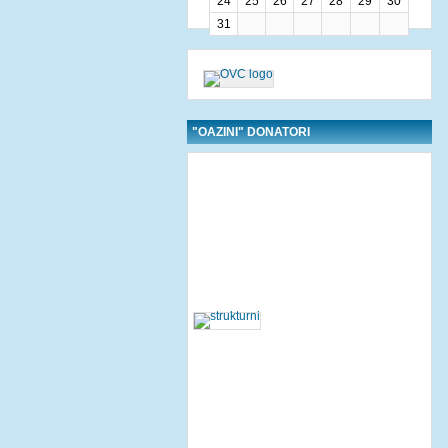
24
25
26
27
28
29
30
31
"OAZINI" DONATORI