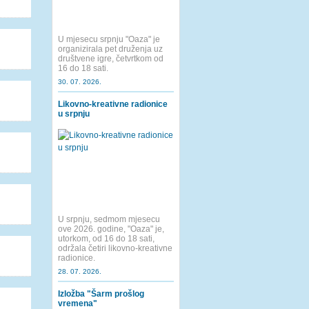
U mjesecu srpnju "Oaza" je
organizirala pet druženja uz
društvene igre, četvrtkom od
16 do 18 sati.
30. 07. 2026.
Likovno-kreativne radionice
u srpnju
U srpnju, sedmom mjesecu
ove 2026. godine, "Oaza" je,
utorkom, od 16 do 18 sati,
održala četiri likovno-kreativne
radionice.
28. 07. 2026.
Izložba "Šarm prošlog
vremena"