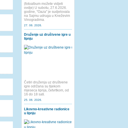
(fotoalbum možete vidjeti
ovdje) U subotu, 27.6.2026.
godine, "Oaza" je sudjelovala
na Sajmu udruga u Kneževim
Vinogradima.
27. 06. 2026.
Druženje uz društvene igre u
lipnju
Četiri druženja uz društvene
igre održana su tijekom
mjeseca lipnja, četvrtkom, od
16 do 18 sati.
25. 06. 2026.
Likovno-kreativne radionice
u lipnju