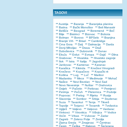
TAGOVI
** Austrija
** Baranja
** Baranjska planina
** Batina
** Bački Monoštor
** Beli Manastir
** Belišće
** Beograd
** Beremend
** Beč
** Bilje
** Bistrinci
** Bizovac
** Bobota
** Bolman
** Borovo
** BPSelo
** Branjina
** Branjin Vrh
** Brisel
** Cambridge
** Crna Gora
** Dalj
** Dalmacija
** Darda
** Donji Miholjac
** Drava
** Draž
** Duboševica
** Dubrovnik
** Dunav
** EksJu
** Erdut
** Evropa
** Gajić
** Glina
** Grabovac
** Hrvatska
** Hrvatsko zagorje
** Ilok
** Istra
** Italija
** Jagodnjak
** Jankovac
** Kamenac
** Karanac
** Karašica
** Kikinda
** Kneževi Vinogradi
** Kneževo
** Kopačevo
** Kopački rit
** Kotlina
** Lug
** Luč
** Maribor
** Mađarska
** Mece
** Međimurje
** Mohač
** Našice
** Novi Bezdan
** Novi Sad
** Novo Nevesinje
** Nuštar
** Orahovica
** Osijek
** Pačetin
** Petlovac
** Petrijevci
** Petrinja
** Pečuh
** Pleternica
** Podolje
** Popovac
** Prelog
** Rijeka
** Rusija
** Slavonija
** Sombor
** Srbija
** Studenac
** Suza
** Tavankut
** Tenja
** Tikveš
** Topolje
** Torjanci
** Tovarnik
** Tvrđavica
** Uglješ
** Valjevo
** Valpovo
** Vardarac
** Vinkovci
** Virovitica
** Višnjica
** Vodice
** Voćin
** Vrbas
** Vukovar
** Zadar
** Zagreb
** Zeleno Polje
** Zemlja
** Zlatna Greda
** Zmajevac
** Čeminac
** Čepin
** Češka
** Đakovo
** Šećerana