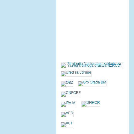
Prev
Next