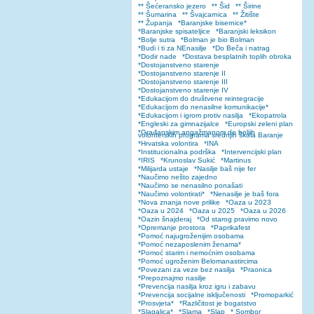
** Šećeransko jezero
** Šid
** Širine
** Šumarina
** Švajcarnica
** Žitište
** Županja
*Baranjske bisernice*
*Baranjske spisateljice
*Baranjski leksikon
*Bolje sutra
*Bolman je bio Bolman
*Budi i ti za NEnasilje
*Do Beča i natrag
*Dodir nade
*Dostava besplatnih toplih obroka
*Dostojanstveno starenje
*Dostojanstveno starenje II
*Dostojanstveno starenje III
*Dostojanstveno starenje IV
*Edukacijom do društvene reintegracije
*Edukacijom do nenasilne komunikacije*
*Edukacijom i igrom protiv nasilja
*Ekopatrola
*Engleski za gimnazijalce
*Europski zeleni plan
*Građanskim angažmanom do boljih
volonterskih programa srednjih škola Baranje
*Hrvatska volontira
*INA
*Institucionalna podrška
*Intervencijski plan
*IRIS
*Krunoslav Sukić
*Martinus
*Milijarda ustaje
*Nasilje baš nije fer
*Naučimo nešto zajedno
*Naučimo se nenasilno ponašati
*Naučimo volontirati*
*Nenasilje je baš fora
*Nova znanja nove prilike
*Oaza u 2023
*Oaza u 2024
*Oaza u 2025
*Oaza u 2026
*Oazin šnajderaj
*Od starog pravimo novo
*Opremanje prostora
*Paprikafest
*Pomoć najugroženijim osobama
*Pomoć nezaposlenim ženama*
*Pomoć starim i nemoćnim osobama
*Pomoć ugroženim Belomanastircima
*Povezani za veze bez nasilja
*Praonica
*Prepoznajmo nasilje
*Prevencija nasilja kroz igru i zabavu
*Prevencija socijalne isključenosti
*Promoparkić
*Prosvjeta*
*Različitost je bogatstvo
*Slagalica*
*Slama
*Slap
* Sombor