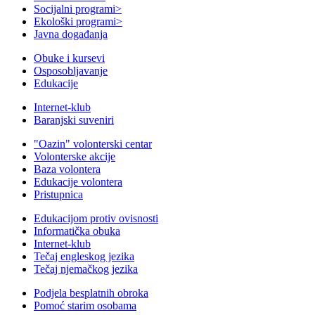
Socijalni programi
>
Ekološki programi
>
Javna događanja
Obuke i kursevi
Osposobljavanje
Edukacije
Internet-klub
Baranjski suveniri
"Oazin" volonterski centar
Volonterske akcije
Baza volontera
Edukacije volontera
Pristupnica
Edukacijom protiv ovisnosti
Informatička obuka
Internet-klub
Tečaj engleskog jezika
Tečaj njemačkog jezika
Podjela besplatnih obroka
Pomoć starim osobama