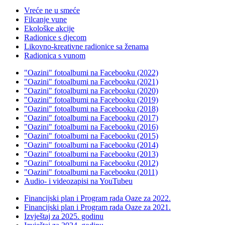
Vreće ne u smeće
Filcanje vune
Ekološke akcije
Radionice s djecom
Likovno-kreativne radionice sa ženama
Radionica s vunom
"Oazini" fotoalbumi na Facebooku (2022)
"Oazini" fotoalbumi na Facebooku (2021)
"Oazini" fotoalbumi na Facebooku (2020)
"Oazini" fotoalbumi na Facebooku (2019)
"Oazini" fotoalbumi na Facebooku (2018)
"Oazini" fotoalbumi na Facebooku (2017)
"Oazini" fotoalbumi na Facebooku (2016)
"Oazini" fotoalbumi na Facebooku (2015)
"Oazini" fotoalbumi na Facebooku (2014)
"Oazini" fotoalbumi na Facebooku (2013)
"Oazini" fotoalbumi na Facebooku (2012)
"Oazini" fotoalbumi na Facebooku (2011)
Audio- i videozapisi na YouTubeu
Financijski plan i Program rada Oaze za 2022.
Financijski plan i Program rada Oaze za 2021.
Izvještaj za 2025. godinu