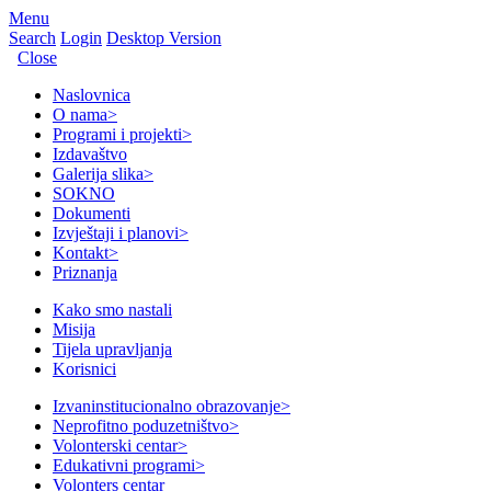
Menu
Search
Login
Desktop Version
Close
Naslovnica
O nama
>
Programi i projekti
>
Izdavaštvo
Galerija slika
>
SOKNO
Dokumenti
Izvještaji i planovi
>
Kontakt
>
Priznanja
Kako smo nastali
Misija
Tijela upravljanja
Korisnici
Izvaninstitucionalno obrazovanje
>
Neprofitno poduzetništvo
>
Volonterski centar
>
Edukativni programi
>
Volonters centar