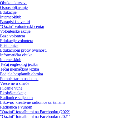
Obuke i kursevi
Osposobljavanje
Edukacije
Internet-klub
Baranjski suveniri
"Oazin" volonterski centar
Volonterske akcije
Baza volontera
Edukacije volontera
Pristupnica
Edukacijom protiv ovisnosti
Informatička obuka
Internet-klub
Tečaj engleskog jezika
Tečaj njemačkog jezika
Podjela besplatnih obroka
Pomoć starim osobama
Vreće ne u smeće
Filcanje vune
Ekološke akcije
Radionice s djecom
Likovno-kreativne radionice sa ženama
Radionica s vunom
"Oazini" fotoalbumi na Facebooku (2022)
"Oazini" fotoalbumi na Facebooku (2021)