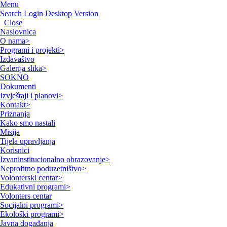
Menu
Search
Login
Desktop Version
Close
Naslovnica
O nama
>
Programi i projekti
>
Izdavaštvo
Galerija slika
>
SOKNO
Dokumenti
Izvještaji i planovi
>
Kontakt
>
Priznanja
Kako smo nastali
Misija
Tijela upravljanja
Korisnici
Izvaninstitucionalno obrazovanje
>
Neprofitno poduzetništvo
>
Volonterski centar
>
Edukativni programi
>
Volonters centar
Socijalni programi
>
Ekološki programi
>
Javna događanja