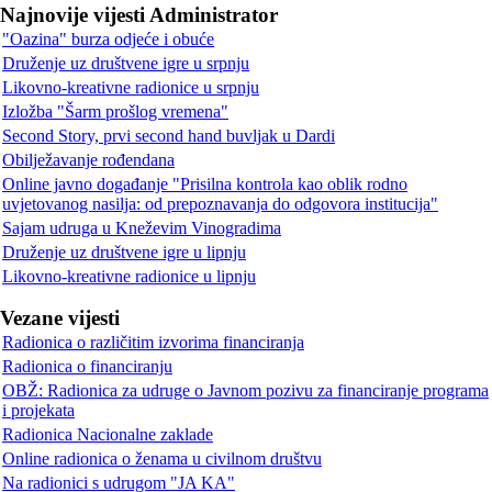
Najnovije vijesti Administrator
"Oazina" burza odjeće i obuće
Druženje uz društvene igre u srpnju
Likovno-kreativne radionice u srpnju
Izložba "Šarm prošlog vremena"
Second Story, prvi second hand buvljak u Dardi
Obilježavanje rođendana
Online javno događanje "Prisilna kontrola kao oblik rodno
uvjetovanog nasilja: od prepoznavanja do odgovora institucija"
Sajam udruga u Kneževim Vinogradima
Druženje uz društvene igre u lipnju
Likovno-kreativne radionice u lipnju
Vezane vijesti
Radionica o različitim izvorima financiranja
Radionica o financiranju
OBŽ: Radionica za udruge o Javnom pozivu za financiranje programa
i projekata
Radionica Nacionalne zaklade
Online radionica o ženama u civilnom društvu
Na radionici s udrugom "JA KA"