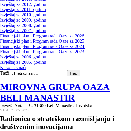
Izvještaj za 2012. godinu
Izvještaj za 2011. godinu
Izvještaj za 2010. godinu
Izvještaj za 2009. godinu
Izvještaj za 2008. godinu
Izvještaj za 2007. godinu
Financijski plan i Program rada Oaze za 2026
Financijski plan i Program rada Oaze za 2025
Financijski plan i Program rada Oaze za 2024.
Financijski plan i Program rada Oaze za 2023.
Izvještaj za 2006. godinu
Izvještaj za 2005. godinu
Kako nas naći
Traži...
MIROVNA GRUPA OAZA
BELI MANASTIR
Jozsefa Antala 3 - 31300 Beli Manastir - Hrvatska
Srijeda, 20. 05. 2026.
Radionica o strateškom razmišljanju i
društvenim inovacijama