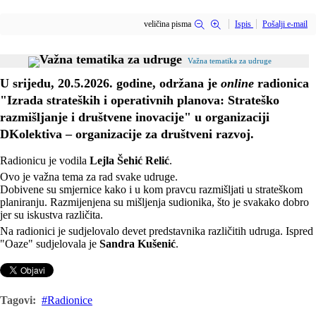
veličina pisma
Ispis
Pošalji e-mail
Važna tematika za udruge
U srijedu,
20.5.2026.
godine, održana je
online
radionica
"Izrada strateških i operativnih planova: Strateško
razmišljanje i društvene inovacije" u organizaciji
DKolektiva – organizacije za društveni razvoj.
Radionicu je vodila
Lejla Šehić Relić
.
Ovo je važna tema za rad svake udruge.
Dobivene su smjernice kako i u kom pravcu razmišljati u strateškom
planiranju. Razmijenjena su mišljenja sudionika, što je svakako dobro
jer su iskustva različita.
Na radionici je sudjelovalo devet predstavnika različitih udruga. Ispred
"Oaze" sudjelovala je
Sandra Kušenić
.
Tagovi:
Radionice