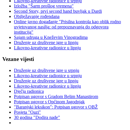
Likovno-kreativne radionice u srpnju
Izložba "Šarm prošlog vremena"
Second Story, prvi second hand buvljak u Dardi
Obilježavanje rođendana
Online javno događanje "Prisilna kontrola kao oblik rodno
uvjetovanog nasilja: od prepoznavanja do odgovora
institucija"
Sajam udruga u Kneževim Vinogradima
Druženje uz društvene igre u lipnju
Likovno-kreativne radionice u lipnju
Vezane vijesti
Druženje uz društvene igre u srpnju
Likovno-kreativne radionice u srpnju
Druženje uz društvene igre u lipnju
Likovno-kreativne radionice u lipnju
Dječja radionica
Potpisan ugovor s Gradom Belim Manastirom
Potpisan ugovor s Općinom Jagodnjak
"Baranjski leksikon": Potpisan ugovor s OBŽ
Posjeta "Oazi"
30 godina "Dodira nade"