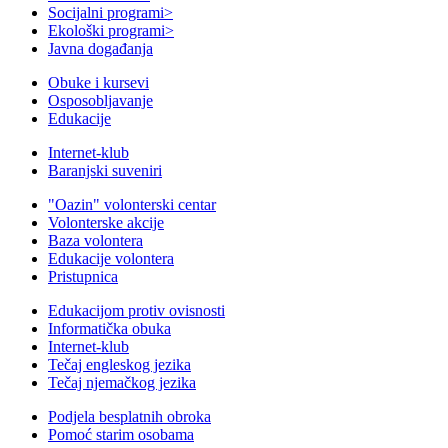
Socijalni programi
>
Ekološki programi
>
Javna događanja
Obuke i kursevi
Osposobljavanje
Edukacije
Internet-klub
Baranjski suveniri
"Oazin" volonterski centar
Volonterske akcije
Baza volontera
Edukacije volontera
Pristupnica
Edukacijom protiv ovisnosti
Informatička obuka
Internet-klub
Tečaj engleskog jezika
Tečaj njemačkog jezika
Podjela besplatnih obroka
Pomoć starim osobama