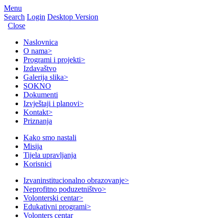
Menu
Search
Login
Desktop Version
Close
Naslovnica
O nama
>
Programi i projekti
>
Izdavaštvo
Galerija slika
>
SOKNO
Dokumenti
Izvještaji i planovi
>
Kontakt
>
Priznanja
Kako smo nastali
Misija
Tijela upravljanja
Korisnici
Izvaninstitucionalno obrazovanje
>
Neprofitno poduzetništvo
>
Volonterski centar
>
Edukativni programi
>
Volonters centar