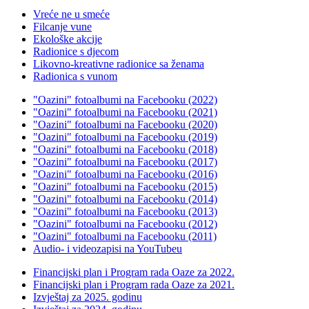
Vreće ne u smeće
Filcanje vune
Ekološke akcije
Radionice s djecom
Likovno-kreativne radionice sa ženama
Radionica s vunom
"Oazini" fotoalbumi na Facebooku (2022)
"Oazini" fotoalbumi na Facebooku (2021)
"Oazini" fotoalbumi na Facebooku (2020)
"Oazini" fotoalbumi na Facebooku (2019)
"Oazini" fotoalbumi na Facebooku (2018)
"Oazini" fotoalbumi na Facebooku (2017)
"Oazini" fotoalbumi na Facebooku (2016)
"Oazini" fotoalbumi na Facebooku (2015)
"Oazini" fotoalbumi na Facebooku (2014)
"Oazini" fotoalbumi na Facebooku (2013)
"Oazini" fotoalbumi na Facebooku (2012)
"Oazini" fotoalbumi na Facebooku (2011)
Audio- i videozapisi na YouTubeu
Financijski plan i Program rada Oaze za 2022.
Financijski plan i Program rada Oaze za 2021.
Izvještaj za 2025. godinu