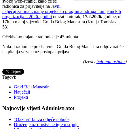
svojoj web-stranici kako će se
radionica za prijavitelje na
Javni
natječaj za financiranje projekata i programa udruga i umjetničkih
organizacija u 2026. godini
održat u utorak,
17.2.2026.
godine, u
17h, u maloj vijećnici Grada Belog Manastira (Kralja Tomislava
53).
Očekivano trajanje radionice je 45 minuta.
Nakon radionice predstavnici Grada Belog Manastira odgovarat će
na pitanja vezana uz postupak prijave.
(Izvor:
beli-manastir.hr
)
Tagovi:
Grad Beli Manastir
Natječaji
Projekti
Najnovije vijesti Administrator
"Oazina" burza odjeće i obuće
Druženje uz društvene igre u srpnju