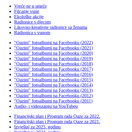
Vreće ne u smeće
Filcanje vune
Ekološke akcije
Radionice s djecom
Likovno-kreativne radionice sa ženama
Radionica s vunom
"Oazini" fotoalbumi na Facebooku (2022)
"Oazini" fotoalbumi na Facebooku (2021)
"Oazini" fotoalbumi na Facebooku (2020)
"Oazini" fotoalbumi na Facebooku (2019)
"Oazini" fotoalbumi na Facebooku (2018)
"Oazini" fotoalbumi na Facebooku (2017)
"Oazini" fotoalbumi na Facebooku (2016)
"Oazini" fotoalbumi na Facebooku (2015)
"Oazini" fotoalbumi na Facebooku (2014)
"Oazini" fotoalbumi na Facebooku (2013)
"Oazini" fotoalbumi na Facebooku (2012)
"Oazini" fotoalbumi na Facebooku (2011)
Audio- i videozapisi na YouTubeu
Financijski plan i Program rada Oaze za 2022.
Financijski plan i Program rada Oaze za 2021.
Izvještaj za 2025. godinu