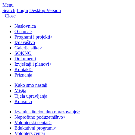
Menu
Search
Login
Desktop Version
Close
Naslovnica
O nama
>
Programi i projekti
>
Izdavaštvo
Galerija slika
>
SOKNO
Dokumenti
Izvještaji i planovi
>
Kontakt
>
Priznanja
Kako smo nastali
Misija
Tijela upravljanja
Korisnici
Izvaninstitucionalno obrazovanje
>
Neprofitno poduzetništvo
>
Volonterski centar
>
Edukativni programi
>
Volonters centar