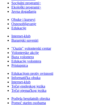
Socijalni programi
>
Ekološki programi
>
Javna događanja
Obuke i kursevi
Osposobljavanje
Edukacije
Internet-klub
Baranjski suveniri
"Oazin" volonterski centar
Volonterske akcije
Baza volontera
Edukacije volontera
Pristupnica
Edukacijom protiv ovisnosti
Informatička obuka
Internet-klub
Tečaj engleskog jezika
Tečaj njemačkog jezika
Podjela besplatnih obroka
Pomoć starim osobama